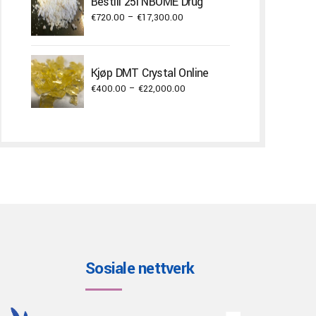
Bestill 25i NBOME Drug
€2,000.00
Price
€
720.00
–
€
17,300.00
range:
€720.00
through
Kjøp DMT Crystal Online
€17,300.00
Price
€
400.00
–
€
22,000.00
range:
€400.00
through
€22,000.00
Sosiale nettverk