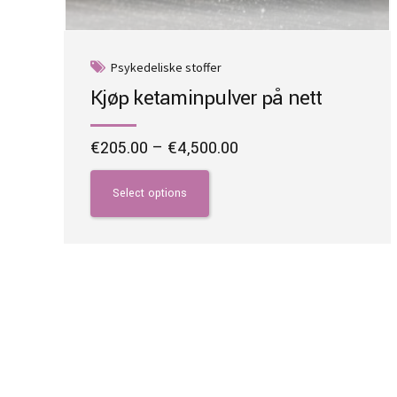
Psykedeliske stoffer
Kjøp ketaminpulver på nett
Price
€
205.00
–
€
4,500.00
range:
This
€205.00
product
Select options
through
has
€4,500.00
multiple
variants.
The
options
may
be
chosen
on