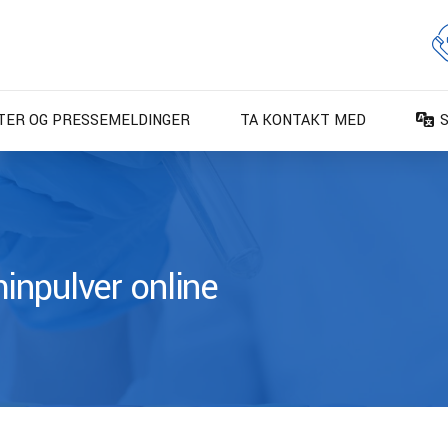
TER OG PRESSEMELDINGER
TA KONTAKT MED
D
D
E
E
inpulver online
F
F
I
N