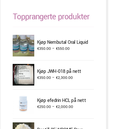
Topprangerte produkter
Kjøp Nembutal Oral Liquid
Price
€
350.00
–
€
550.00
range:
€350.00
through
Kjøp JWH-018 på nett
€550.00
Price
€
350.00
–
€
2,300.00
range:
€350.00
through
Kjøp efedrin HCL på nett
€2,300.00
Price
€
250.00
–
€
2,000.00
range:
€250.00
through