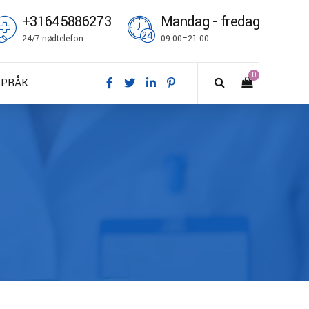
+31645886273
Mandag - fredag
24/7 nødtelefon
09.00–21.00
0
SPRÅK
A – Dansk
E – Deutsch
N – English
S – Español
R – Français
I – Suomi
T – Italiano
O – Norsk bokmål