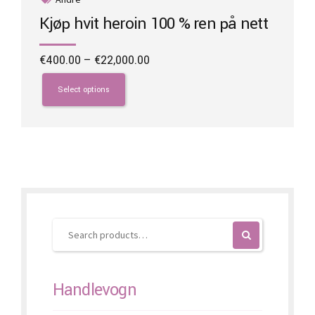
Kjøp hvit heroin 100 % ren på nett
Price
€
400.00
–
€
22,000.00
range:
This
€400.00
product
Select options
through
has
€22,000.00
multiple
variants.
The
options
may
be
chosen
on
the
product
page
Handlevogn