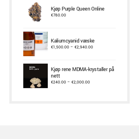
Kjøp Purple Queen Online
€
780.00
Kaliumcyanid væske
Price
€
1,500.00
–
€
2,940.00
range:
€1,500.00
through
Kjøp rene MDMA-krystaller på
€2,940.00
nett
Price
€
240.00
–
€
2,000.00
range:
€240.00
through
€2,000.00