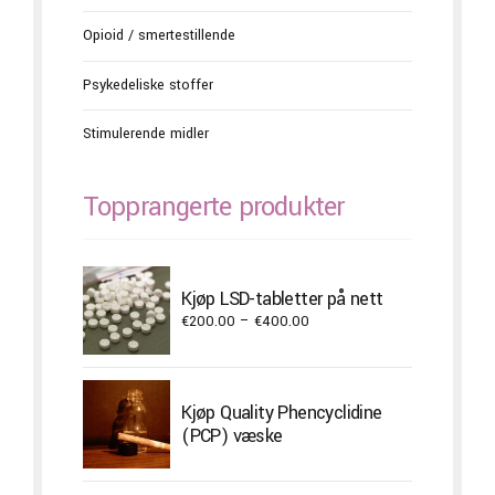
Opioid / smertestillende
Psykedeliske stoffer
Stimulerende midler
Topprangerte produkter
Kjøp LSD-tabletter på nett
Price
€
200.00
–
€
400.00
range:
€200.00
through
Kjøp Quality Phencyclidine
€400.00
(PCP) væske