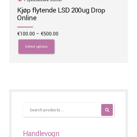
Kjøp flytende LSD 200ug Drop
Online
Price
€
100.00
–
€
500.00
range:
This
€100.00
product
Select options
through
has
€500.00
multiple
variants.
The
options
may
be
chosen
on
the
product
page
Handlevogn