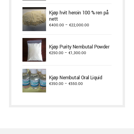
€420.00
through
Kjøp hvit heroin 100 % ren på
€9,900.00
nett
Price
€
400.00
–
€
22,000.00
range:
€400.00
through
Kjøp Purity Nembutal Powder
€22,000.00
Price
€
250.00
–
€
1,300.00
range:
€250.00
through
Kjøp Nembutal Oral Liquid
€1,300.00
Price
€
350.00
–
€
550.00
range:
€350.00
through
€550.00