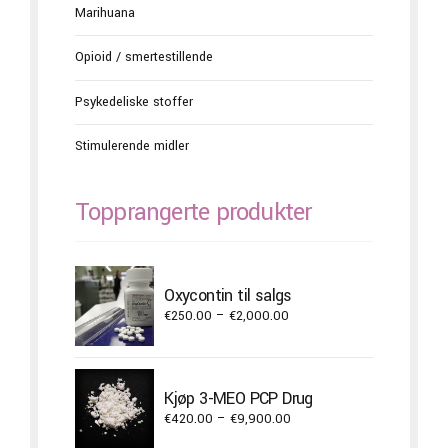
Marihuana
Opioid / smertestillende
Psykedeliske stoffer
Stimulerende midler
Topprangerte produkter
Oxycontin til salgs
Price
€
250.00
–
€
2,000.00
range:
€250.00
through
Kjøp 3-MEO PCP Drug
€2,000.00
Price
€
420.00
–
€
9,900.00
range: