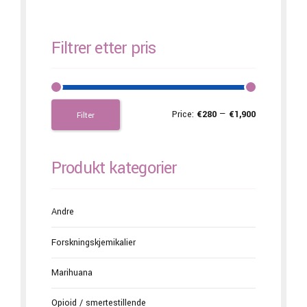
Filtrer etter pris
Price:
€280
—
€1,900
Filter
Produkt kategorier
Andre
Forskningskjemikalier
Marihuana
Opioid / smertestillende