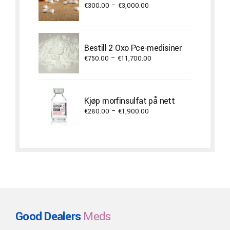
Price
€
300.00
–
€
3,000.00
range:
€300.00
through
Bestill 2 Oxo Pce-medisiner
€3,000.00
Price
€
750.00
–
€
11,700.00
range:
€750.00
through
Kjøp morfinsulfat på nett
€11,700.00
Price
€
280.00
–
€
1,900.00
range:
€280.00
through
€1,900.00
Good Dealers
Meds