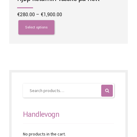
Price
€
280.00
–
€
1,900.00
range:
This
€280.00
product
Select options
through
has
€1,900.00
multiple
variants.
The
options
may
be
chosen
on
the
product
page
Handlevogn
No products in the cart.