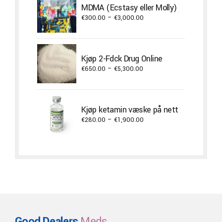
through
MDMA (Ecstasy eller Molly)
€3,800.00
Price
€
300.00
–
€
3,000.00
range:
€300.00
through
Kjøp 2-Fdck Drug Online
€3,000.00
Price
€
650.00
–
€
5,300.00
range:
€650.00
through
Kjøp ketamin væske på nett
€5,300.00
Price
€
280.00
–
€
1,900.00
range:
€280.00
through
€1,900.00
Good Dealers
Meds