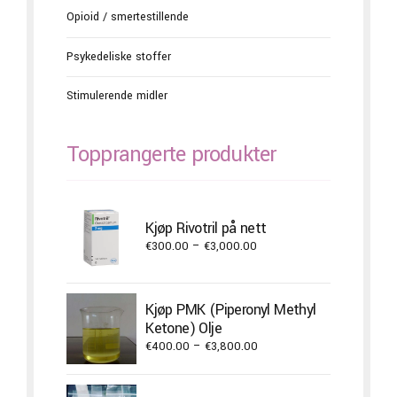
Opioid / smertestillende
Psykedeliske stoffer
Stimulerende midler
Topprangerte produkter
Kjøp Rivotril på nett
Price
€
300.00
–
€
3,000.00
range:
€300.00
through
Kjøp PMK (Piperonyl Methyl
€3,000.00
Ketone) Olje
Price
€
400.00
–
€
3,800.00
range:
€400.00