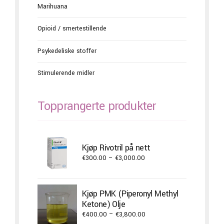
Marihuana
Opioid / smertestillende
Psykedeliske stoffer
Stimulerende midler
Topprangerte produkter
Kjøp Rivotril på nett
Price
€
300.00
–
€
3,000.00
range:
€300.00
through
Kjøp PMK (Piperonyl Methyl
€3,000.00
Ketone) Olje
Price
€
400.00
–
€
3,800.00