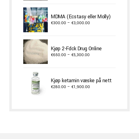
range:
€400.00
through
MDMA (Ecstasy eller Molly)
€3,800.00
Price
€
300.00
–
€
3,000.00
range:
€300.00
through
Kjøp 2-Fdck Drug Online
€3,000.00
Price
€
650.00
–
€
5,300.00
range:
€650.00
through
Kjøp ketamin væske på nett
€5,300.00
Price
€
280.00
–
€
1,900.00
range:
€280.00
through
€1,900.00