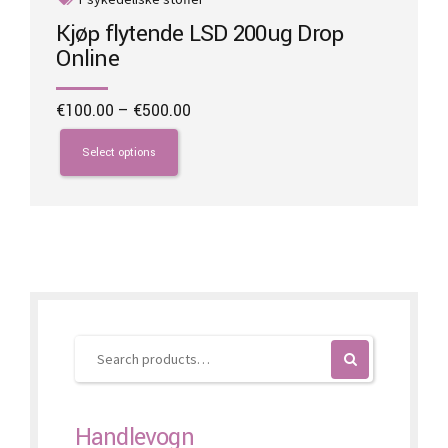
Kjøp flytende LSD 200ug Drop
Online
Price
€
100.00
–
€
500.00
range:
This
€100.00
product
Select options
through
has
€500.00
multiple
variants.
The
options
may
be
chosen
on
the
product
page
Handlevogn