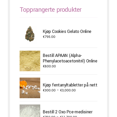
Topprangerte produkter
Kjøp Cookies Gelato Online
€
795.00
Bestill APAAN (Alpha-
Phenylacetoacetonitril) Online
€
800.00
Kjøp fentanyltabletter på nett
Price
€
300.00
–
€
3,000.00
range:
€300.00
through
Bestill 2 Oxo Pce-medisiner
€3,000.00