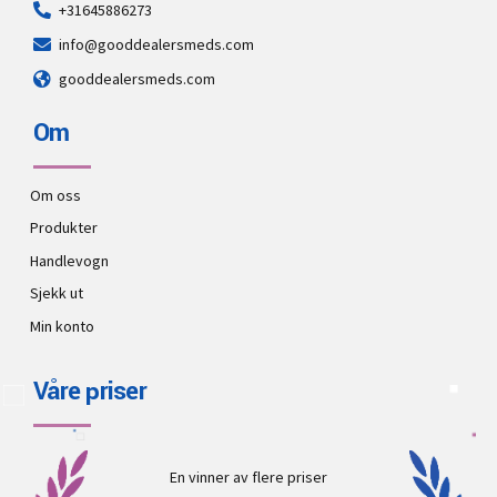
+31645886273
info@gooddealersmeds.com
gooddealersmeds.com
Om
Om oss
Produkter
Handlevogn
Sjekk ut
Min konto
Våre priser
En vinner av flere priser