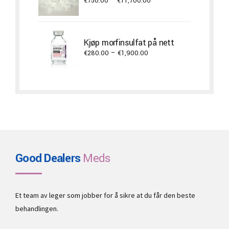
Price
€
750.00
–
€
11,700.00
range:
€750.00
through
Kjøp morfinsulfat på nett
€11,700.00
Price
€
280.00
–
€
1,900.00
range:
€280.00
through
€1,900.00
Good Dealers
Meds
Et team av leger som jobber for å sikre at du får den beste
behandlingen.