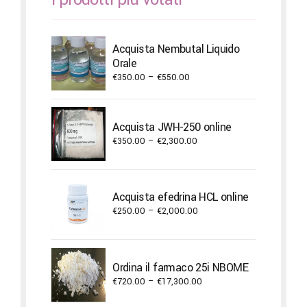
Acquista Nembutal Liquido
Orale
Price
€
350.00
–
€
550.00
range:
€350.00
through
Acquista JWH-250 online
€550.00
Price
€
350.00
–
€
2,300.00
range:
€350.00
through
Acquista efedrina HCL online
€2,300.00
Price
€
250.00
–
€
2,000.00
range:
€250.00
through
Ordina il farmaco 25i NBOME
€2,000.00
Price
€
720.00
–
€
17,300.00
range: