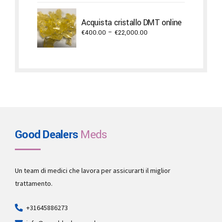
€720.00
through
Acquista cristallo DMT online
€17,300.00
Price
€
400.00
–
€
22,000.00
range:
€400.00
through
€22,000.00
Good Dealers
Meds
Un team di medici che lavora per assicurarti il miglior
trattamento.
+31645886273