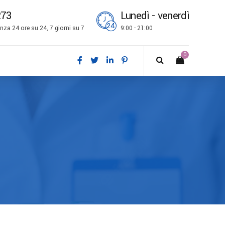
273
Lunedì - venerdì
za 24 ore su 24, 7 giorni su 7
9:00 - 21:00
0
ch
l
is
bokmål