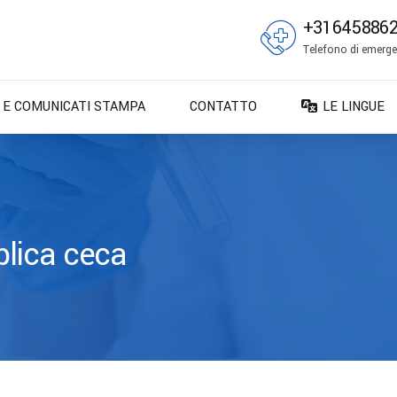
+31645886
Telefono di emergen
E E COMUNICATI STAMPA
CONTATTO
LE LINGUE
DA – Dansk
DE – Deuts
EN – English
ES – Españo
lica ceca
FR – França
FI – Suomi
IT – Italiano
NO – Norsk 