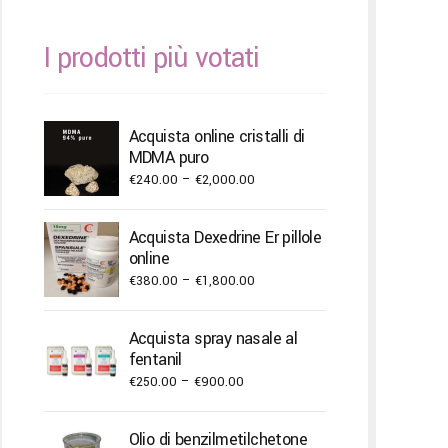
I prodotti più votati
Acquista online cristalli di
MDMA puro
Price
€
240.00
–
€
2,000.00
range:
€240.00
Acquista Dexedrine Er pillole
through
online
€2,000.00
Price
€
380.00
–
€
1,800.00
range:
€380.00
Acquista spray nasale al
through
fentanil
€1,800.00
Price
€
250.00
–
€
900.00
range:
€250.00
Olio di benzilmetilchetone