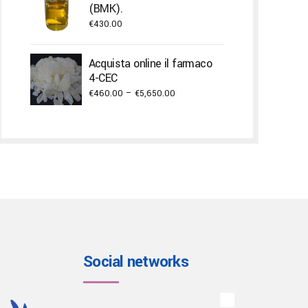
through
(BMK).
€900.00
€
430.00
Acquista online il farmaco
4-CEC
Price
€
460.00
–
€
5,650.00
range:
€460.00
through
€5,650.00
Social networks