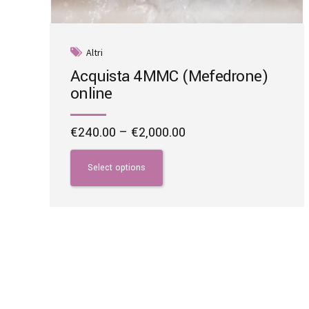
Altri
Acquista 4MMC (Mefedrone)
online
Price
€
240.00
–
€
2,000.00
range:
This
€240.00
product
Select options
through
has
€2,000.00
multiple
variants.
The
options
may
be
chosen