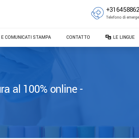
+31645886
Telefono di emergen
E E COMUNICATI STAMPA
CONTATTO
LE LINGUE
DA – Dansk
DE – Deuts
EN – English
ES – Españo
ra al 100% online -
FR – França
FI – Suomi
IT – Italiano
NO – Norsk 