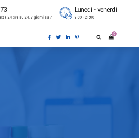
273
Lunedì - venerdì
za 24 ore su 24, 7 giorni su 7
9:00 - 21:00
0
ch
l
is
bokmål