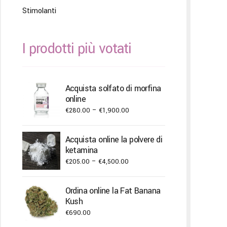
Stimolanti
I prodotti più votati
Acquista solfato di morfina
online
Price
€
280.00
–
€
1,900.00
range:
€280.00
Acquista online la polvere di
through
ketamina
€1,900.00
Price
€
205.00
–
€
4,500.00
range:
€205.00
Ordina online la Fat Banana
through
Kush
€4,500.00
€
690.00