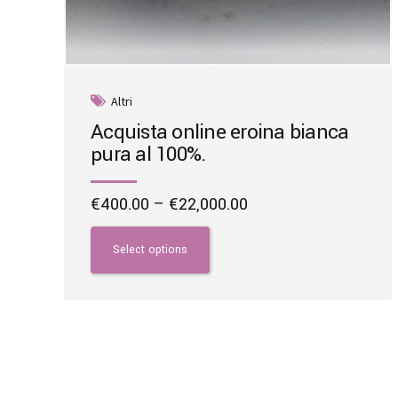
Altri
Acquista online eroina bianca
pura al 100%.
Price
€
400.00
–
€
22,000.00
range:
This
€400.00
product
Select options
through
has
€22,000.00
multiple
variants.
The
options
may
be