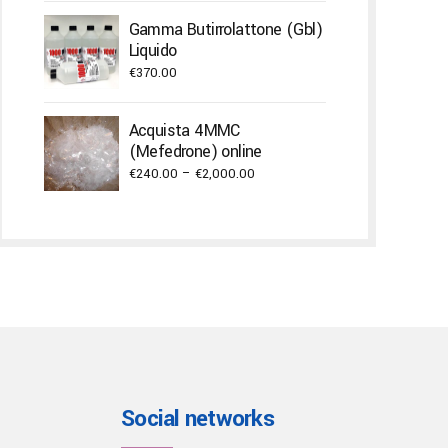
Gamma Butirrolattone (Gbl)
Liquido
€
370.00
Acquista 4MMC
(Mefedrone) online
Price
€
240.00
–
€
2,000.00
range:
€240.00
through
€2,000.00
Social networks