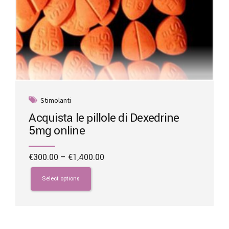
Stimolanti
Acquista le pillole di Dexedrine
5mg online
Price
€
300.00
–
€
1,400.00
range:
This
€300.00
product
Select options
through
has
€1,400.00
multiple
variants.
The