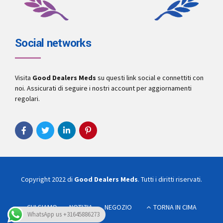
Social networks
Visita
Good Dealers Meds
su questi link social e connettiti con
noi. Assicurati di seguire i nostri account per aggiornamenti
regolari.
Copyright 2022 di
Good Dealers Meds
. Tutti i diritti riservati.
CHI SIAMO
NOTIZIA
NEGOZIO
TORNA IN CIMA
WhatsApp us +31645886273