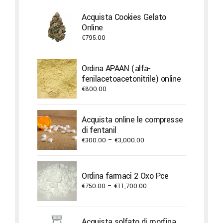
Acquista Cookies Gelato
Online
€
795.00
Ordina APAAN (alfa-
fenilacetoacetonitrile) online
€
800.00
Acquista online le compresse
di fentanil
Price
€
300.00
–
€
3,000.00
range:
€300.00
through
Ordina farmaci 2 Oxo Pce
€3,000.00
Price
€
750.00
–
€
11,700.00
range:
€750.00
through
Acquista solfato di morfina