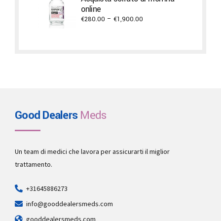
€11,700.00
online
Price
€
280.00
–
€
1,900.00
range:
€280.00
through
€1,900.00
Good Dealers
Meds
Un team di medici che lavora per assicurarti il miglior
trattamento.
+31645886273
info@gooddealersmeds.com
gooddealersmeds.com