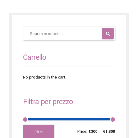
options
may
be
chosen
on
the
product
page
Carrello
No products in the cart.
Filtra per prezzo
Price:
€300
—
€1,800
Filter