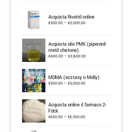
Acquista Rivotril online
Price
€
300.00
–
€
3,000.00
range:
€300.00
through
Acquista olio PMK (piperonil
€3,000.00
metil chetone).
Price
€
400.00
–
€
3,800.00
range:
€400.00
through
MDMA (ecstasy o Molly)
€3,800.00
Price
€
300.00
–
€
3,000.00
range:
€300.00
through
Acquista online il farmaco 2-
€3,000.00
Fdck
Price
€
650.00
–
€
5,300.00
range:
€650.00