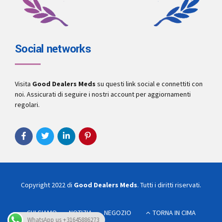
Social networks
Visita
Good Dealers Meds
su questi link social e connettiti con
noi. Assicurati di seguire i nostri account per aggiornamenti
regolari.
Copyright 2022 di
Good Dealers Meds
. Tutti i diritti riservati.
CHI SIAMO
NOTIZIA
NEGOZIO
TORNA IN CIMA
WhatsApp us +31645886273