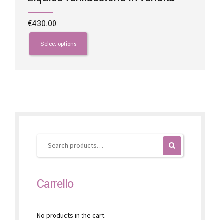
€
430.00
This
product
Select options
has
multiple
variants.
The
options
may
be
chosen
on
the
product
page
Carrello
No products in the cart.