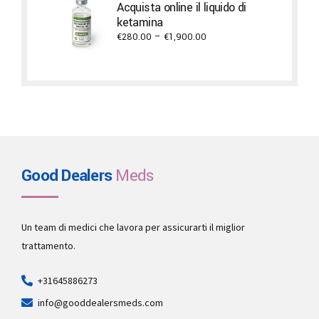
Acquista online il liquido di
through
ketamina
€5,300.00
Price
€
280.00
–
€
1,900.00
range:
€280.00
through
€1,900.00
Good Dealers
Meds
Un team di medici che lavora per assicurarti il miglior
trattamento.
+31645886273
info@gooddealersmeds.com