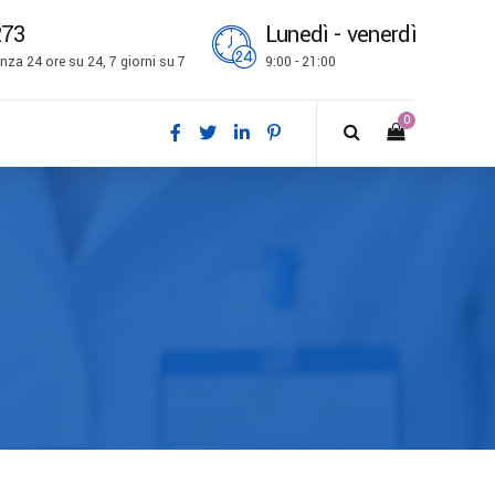
273
Lunedì - venerdì
za 24 ore su 24, 7 giorni su 7
9:00 - 21:00
0
ch
l
is
bokmål