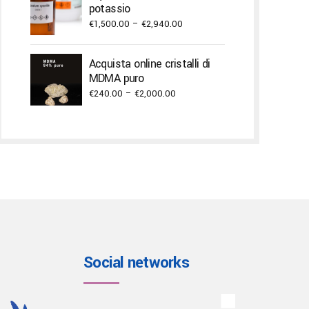
potassio
Price
€
1,500.00
–
€
2,940.00
range:
€1,500.00
Acquista online cristalli di
through
MDMA puro
€2,940.00
Price
€
240.00
–
€
2,000.00
range:
€240.00
through
€2,000.00
Social networks