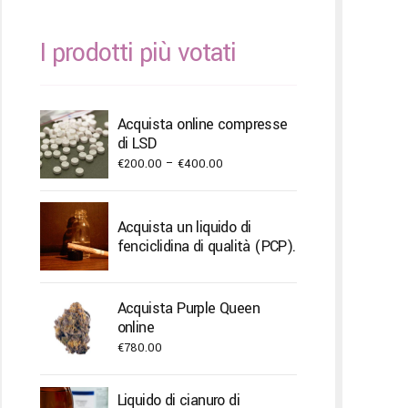
I prodotti più votati
Acquista online compresse
di LSD
Price
€
200.00
–
€
400.00
range:
€200.00
Acquista un liquido di
through
fenciclidina di qualità (PCP).
€400.00
Acquista Purple Queen
online
€
780.00
Liquido di cianuro di