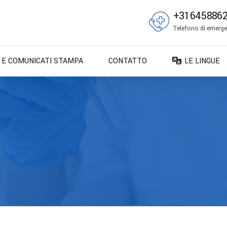
+31645886
Telefono di emergen
E E COMUNICATI STAMPA
CONTATTO
LE LINGUE
DA – Dansk
DE – Deuts
EN – English
ES – Españo
FR – França
FI – Suomi
IT – Italiano
NO – Norsk 