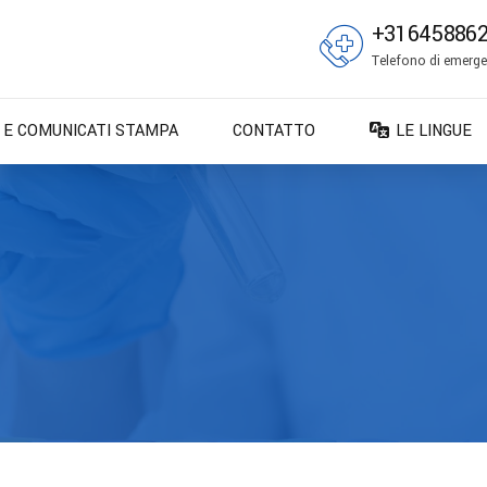
+31645886
Telefono di emergen
E E COMUNICATI STAMPA
CONTATTO
LE LINGUE
DA – Dansk
DE – Deuts
EN – English
ES – Españo
FR – França
FI – Suomi
IT – Italiano
NO – Norsk 