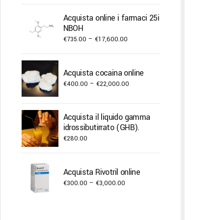
range:
€240.00
Acquista online i farmaci 25i
through
NBOH
€2,000.00
Price
€
735.00
–
€
17,600.00
range:
€735.00
Acquista cocaina online
through
Price
€
400.00
–
€
22,000.00
€17,600.00
range:
€400.00
Acquista il liquido gamma
through
idrossibutirrato (GHB).
€22,000.00
€
280.00
Acquista Rivotril online
Price
€
300.00
–
€
3,000.00
range:
€300.00
through