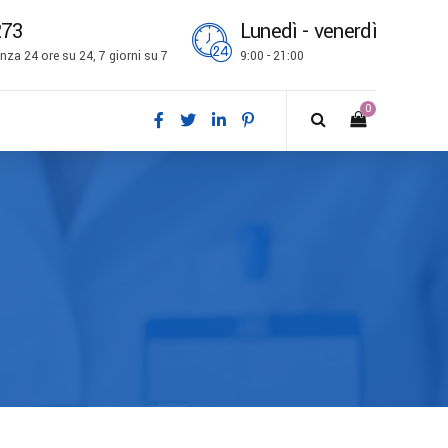
273
Lunedì - venerdì
za 24 ore su 24, 7 giorni su 7
9:00 - 21:00
0
ch
l
is
bokmål