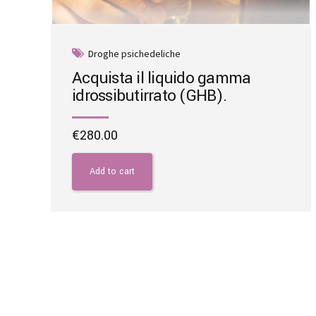
Droghe psichedeliche
Acquista il liquido gamma
idrossibutirrato (GHB).
€
280.00
Add to cart