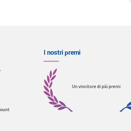
I nostri premi
o
Un vincitore di più premi
count