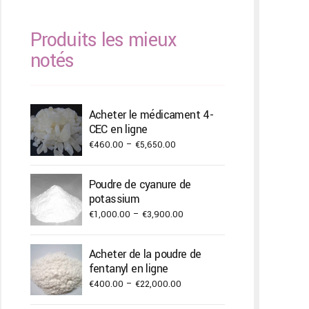
Produits les mieux
notés
Acheter le médicament 4-
CEC en ligne
Price
€
460.00
–
€
5,650.00
range:
€460.00
Poudre de cyanure de
through
potassium
€5,650.00
Price
€
1,000.00
–
€
3,900.00
range:
€1,000.00
Acheter de la poudre de
through
fentanyl en ligne
€3,900.00
Price
€
400.00
–
€
22,000.00
range: