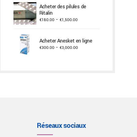
€400.00
Acheter des pilules de
through
Ritalin
€22,000.00
Price
€
180.00
–
€
1,500.00
range:
€180.00
Acheter Anesket en ligne
through
Price
€
300.00
–
€
3,000.00
€1,500.00
range:
€300.00
through
€3,000.00
Réseaux sociaux