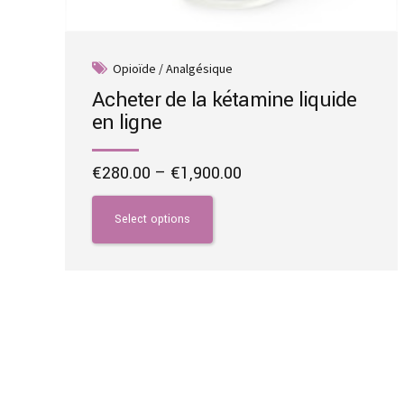
Opioïde / Analgésique
Acheter de la kétamine liquide
en ligne
Price
€
280.00
–
€
1,900.00
range:
This
€280.00
product
Select options
through
has
€1,900.00
multiple
variants.
The
options
may
be
chosen