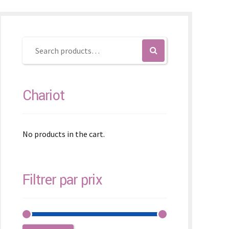
SK – Slovenčina
SL – Slovenščina
中文 (简体)
Chariot
No products in the cart.
Filtrer par prix