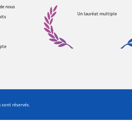
 de nous
Un lauréat multiple
its
pte
s sont réservés.