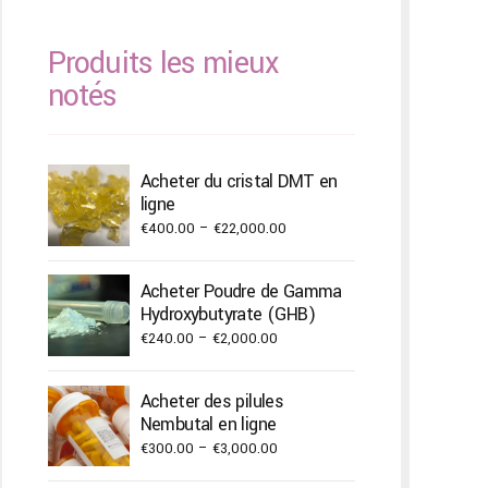
Produits les mieux
notés
Acheter du cristal DMT en
ligne
Price
€
400.00
–
€
22,000.00
range:
€400.00
Acheter Poudre de Gamma
through
Hydroxybutyrate (GHB)
€22,000.00
Price
€
240.00
–
€
2,000.00
range:
€240.00
Acheter des pilules
through
Nembutal en ligne
€2,000.00
Price
€
300.00
–
€
3,000.00
range: