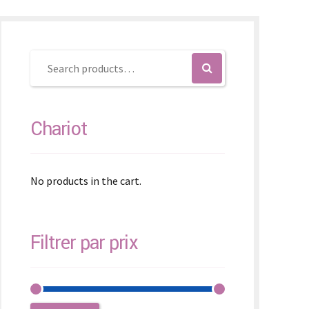
SK – Slovenčina
SL – Slovenščina
中文 (简体)
Chariot
No products in the cart.
Filtrer par prix