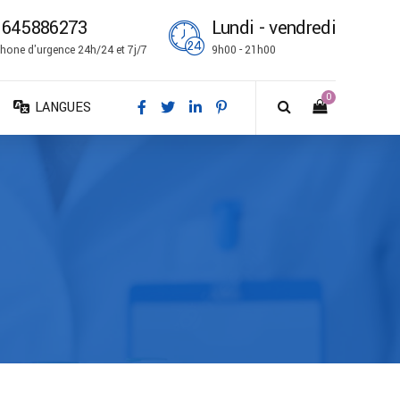
1645886273
Lundi - vendredi
hone d'urgence 24h/24 et 7j/7
9h00 - 21h00
0
LANGUES
DA – Dansk
DE – Deutsch
EN – English
ES – Español
FR – Français
FI – Suomi
IT – Italiano
NO – Norsk bokmål