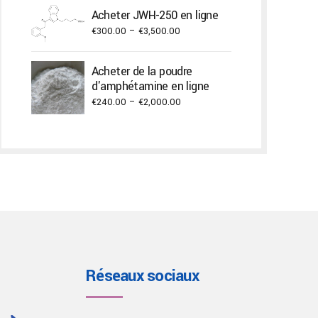
€300.00
Acheter JWH-250 en ligne
through
Price
€
300.00
–
€
3,500.00
€3,000.00
range:
€300.00
Acheter de la poudre
through
d'amphétamine en ligne
€3,500.00
Price
€
240.00
–
€
2,000.00
range:
€240.00
through
€2,000.00
Réseaux sociaux