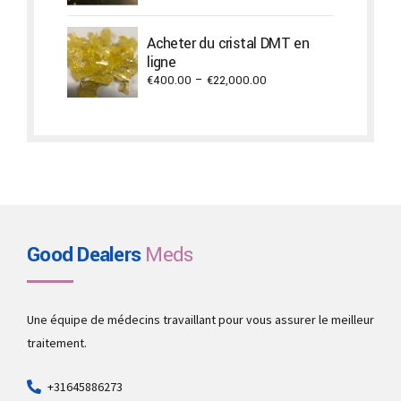
range:
€720.00
Acheter du cristal DMT en
through
ligne
€17,300.00
Price
€
400.00
–
€
22,000.00
range:
€400.00
through
€22,000.00
Good Dealers
Meds
Une équipe de médecins travaillant pour vous assurer le meilleur
traitement.
+31645886273