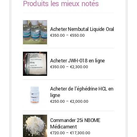
Produits les mieux notés
Acheter Nembutal Liquide Oral
Price
€
350.00
–
€
550.00
range:
€350.00
through
Acheter JWH-018 en ligne
€550.00
Price
€
350.00
–
€
2,300.00
range:
€350.00
through
Acheter de l'éphédrine HCL en
€2,300.00
ligne
Price
€
250.00
–
€
2,000.00
range:
€250.00
Commander 25i NBOME
through
Médicament
€2,000.00
Price
€
720.00
–
€
17,300.00