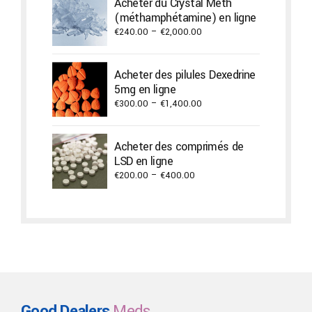
Acheter du Crystal Meth
through
(méthamphétamine) en ligne
€1,300.00
Price
€
240.00
–
€
2,000.00
range:
€240.00
Acheter des pilules Dexedrine
through
5mg en ligne
€2,000.00
Price
€
300.00
–
€
1,400.00
range:
€300.00
Acheter des comprimés de
through
LSD en ligne
€1,400.00
Price
€
200.00
–
€
400.00
range:
€200.00
through
€400.00
Good Dealers
Meds