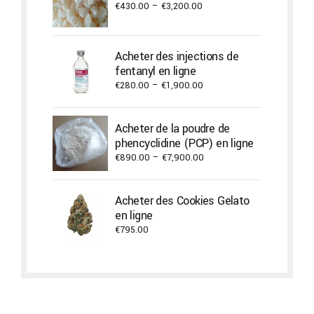
Price
€
430.00
–
€
3,200.00
range:
€430.00
through
Acheter des injections de
€3,200.00
fentanyl en ligne
Price
€
280.00
–
€
1,900.00
range:
€280.00
Acheter de la poudre de
through
phencyclidine (PCP) en ligne
€1,900.00
Price
€
890.00
–
€
7,900.00
range:
€890.00
Acheter des Cookies Gelato
through
en ligne
€7,900.00
€
795.00