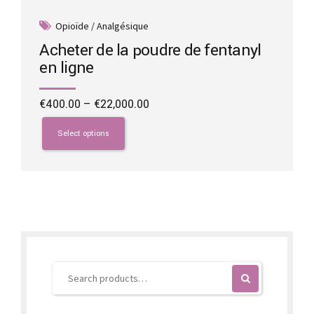
Opioïde / Analgésique
Acheter de la poudre de fentanyl
en ligne
Price
€
400.00
–
€
22,000.00
range:
This
€400.00
product
Select options
through
has
€22,000.00
multiple
variants.
The
options
may
be
chosen
on
the
product
page