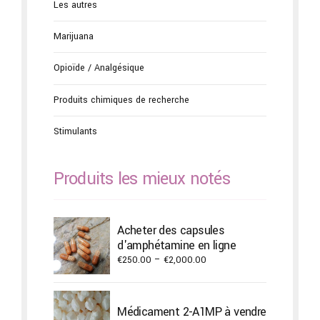
Les autres
Marijuana
Opioïde / Analgésique
Produits chimiques de recherche
Stimulants
Produits les mieux notés
Acheter des capsules
d'amphétamine en ligne
Price
€
250.00
–
€
2,000.00
range:
€250.00
through
Médicament 2-A1MP à vendre
€2,000.00