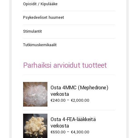
Opioidit / Kipulääke
Psykedeeliset huumeet
Stimulantit
Tutkimuskemikaalit
Parhaiksi arvioidut tuotteet
Osta 4MMC (Mephedrone)
verkosta
Price
€
240.00
–
€
2,000.00
range:
€240.00
Osta 4-FEA-lääkkeitä
through
verkosta
€2,000.00
Price
€
650.00
–
€
4,300.00