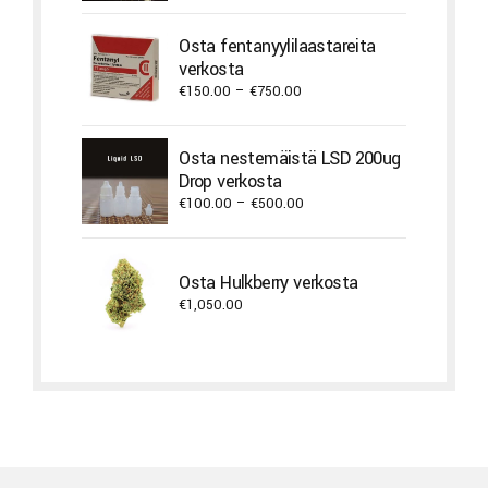
range:
€650.00
Osta fentanyylilaastareita
through
verkosta
€4,300.00
Price
€
150.00
–
€
750.00
range:
€150.00
Osta nestemäistä LSD 200ug
through
Drop verkosta
€750.00
Price
€
100.00
–
€
500.00
range:
€100.00
through
Osta Hulkberry verkosta
€500.00
€
1,050.00