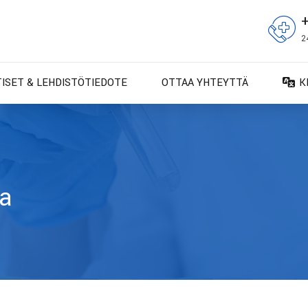
2
TISET & LEHDISTÖTIEDOTE
OTTAA YHTEYTTÄ
K
D
D
E
E
ta
F
F
IT
N