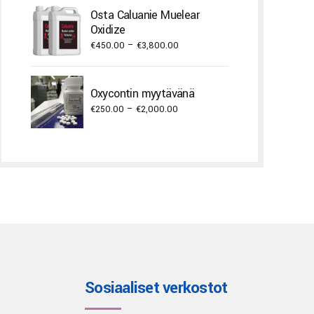
€300.00
Osta Caluanie Muelear
through
Oxidize
€3,000.00
Price
€
450.00
–
€
3,800.00
range:
€450.00
Oxycontin myytävänä
through
Price
€
250.00
–
€
2,000.00
€3,800.00
range:
€250.00
through
€2,000.00
Sosiaaliset verkostot