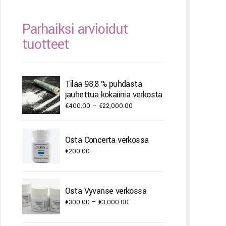
Parhaiksi arvioidut
tuotteet
Tilaa 98,8 % puhdasta
jauhettua kokaiinia verkosta
Price
€
400.00
–
€
22,000.00
range:
€400.00
Osta Concerta verkossa
through
€
200.00
€22,000.00
Osta Vyvanse verkossa
Price
€
300.00
–
€
3,000.00
range: