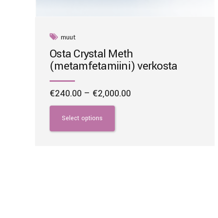
muut
Osta Crystal Meth
(metamfetamiini) verkosta
Price
€
240.00
–
€
2,000.00
range:
This
€240.00
product
Select options
through
has
€2,000.00
multiple
variants.
The
options
may
be
chosen