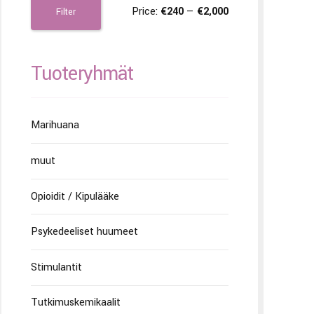
Price:
€240
—
€2,000
Filter
Tuoteryhmät
Marihuana
muut
Opioidit / Kipulääke
Psykedeeliset huumeet
Stimulantit
Tutkimuskemikaalit