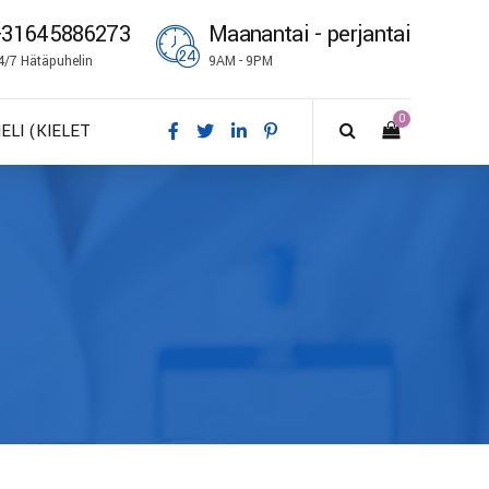
+31645886273
Maanantai - perjantai
4/7 Hätäpuhelin
9AM - 9PM
0
IELI (KIELET
A – Dansk
E – Deutsch
N – English
S – Español
R – Français
I – Suomi
 – Italiano
O – Norsk bokmål