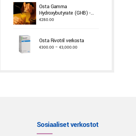
€400.00
Osta Gamma
through
Hydroxybutyrate (GHB) -
€22,000.00
neste
€
280.00
Osta Rivotril verkosta
Price
€
300.00
–
€
3,000.00
range:
€300.00
through
€3,000.00
Sosiaaliset verkostot