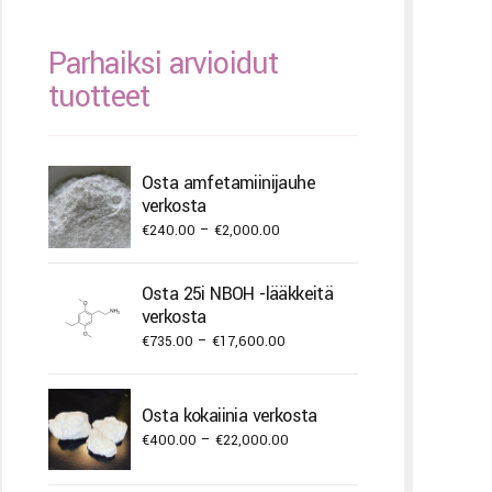
Parhaiksi arvioidut
tuotteet
Osta amfetamiinijauhe
verkosta
Price
€
240.00
–
€
2,000.00
range:
€240.00
Osta 25i NBOH -lääkkeitä
through
verkosta
€2,000.00
Price
€
735.00
–
€
17,600.00
range:
€735.00
Osta kokaiinia verkosta
through
Price
€
400.00
–
€
22,000.00
€17,600.00
range: