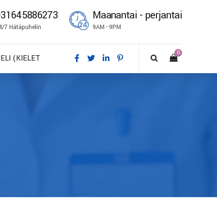
+31645886273
Maanantai - perjantai
4/7 Hätäpuhelin
9AM - 9PM
0
IELI (KIELET
A – Dansk
E – Deutsch
N – English
S – Español
R – Français
I – Suomi
 – Italiano
O – Norsk bokmål