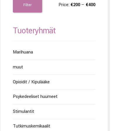
Price:
€200
—
€400
Filter
Tuoteryhmät
Marihuana
muut
Opioidit / Kipulääke
Psykedeeliset huumeet
Stimulantit
Tutkimuskemikaalit