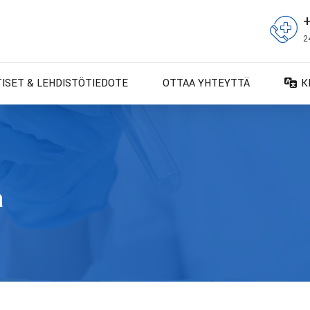
2
TISET & LEHDISTÖTIEDOTE
OTTAA YHTEYTTÄ
K
D
D
E
E
a
F
F
IT
N