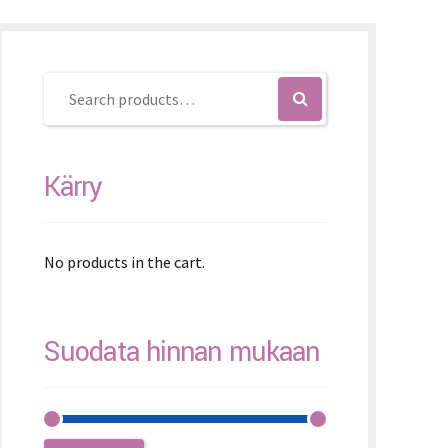
K – Slovenčina
L – Slovenščina
文 (简体)
Kärry
No products in the cart.
Suodata hinnan mukaan