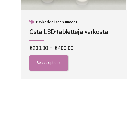
Psykedeeliset huumeet
Osta LSD-tabletteja verkosta
Price
€
200.00
–
€
400.00
range:
This
€200.00
product
Select options
through
has
€400.00
multiple
variants.
The
options
may
be
chosen
on