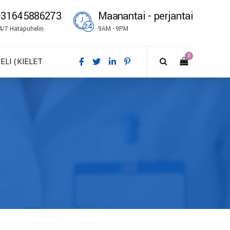
+31645886273
Maanantai - perjantai
4/7 Hätäpuhelin
9AM - 9PM
0
IELI (KIELET
A – Dansk
E – Deutsch
N – English
S – Español
R – Français
I – Suomi
 – Italiano
O – Norsk bokmål