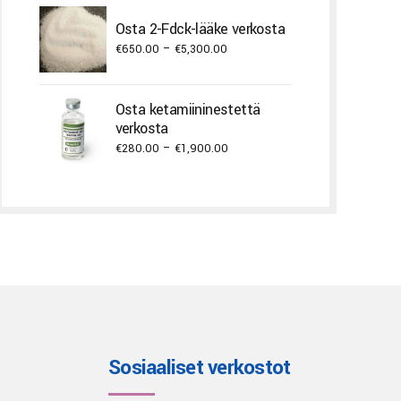
€300.00
through
Osta 2-Fdck-lääke verkosta
€3,000.00
Price
€
650.00
–
€
5,300.00
range:
€650.00
Osta ketamiininestettä
through
verkosta
€5,300.00
Price
€
280.00
–
€
1,900.00
range:
€280.00
through
€1,900.00
Sosiaaliset verkostot