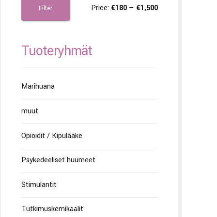
Price:
€180
—
€1,500
Filter
Tuoteryhmät
Marihuana
muut
Opioidit / Kipulääke
Psykedeeliset huumeet
Stimulantit
Tutkimuskemikaalit