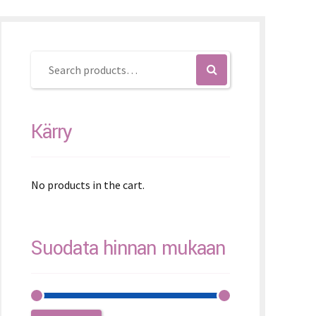
K – Slovenčina
L – Slovenščina
文 (简体)
Kärry
No products in the cart.
Suodata hinnan mukaan