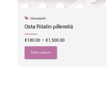
Stimulantit
Osta Ritalin pillereitä
Price
€
180.00
–
€
1,500.00
range:
This
€180.00
product
Select options
through
has
€1,500.00
multiple
variants.
The
options
may
be
chosen
on