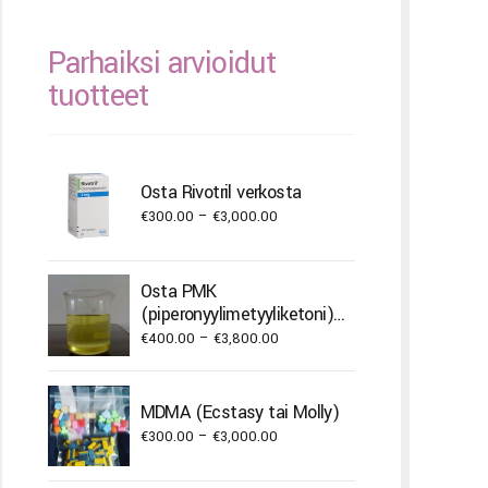
Parhaiksi arvioidut
tuotteet
Osta Rivotril verkosta
Price
€
300.00
–
€
3,000.00
range:
€300.00
Osta PMK
through
(piperonyylimetyyliketoni)
€3,000.00
öljyä
Price
€
400.00
–
€
3,800.00
range:
€400.00
MDMA (Ecstasy tai Molly)
through
Price
€
300.00
–
€
3,000.00
€3,800.00
range: