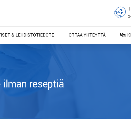
2
TISET & LEHDISTÖTIEDOTE
OTTAA YHTEYTTÄ
K
D
D
E
E
e ilman reseptiä
F
F
IT
N