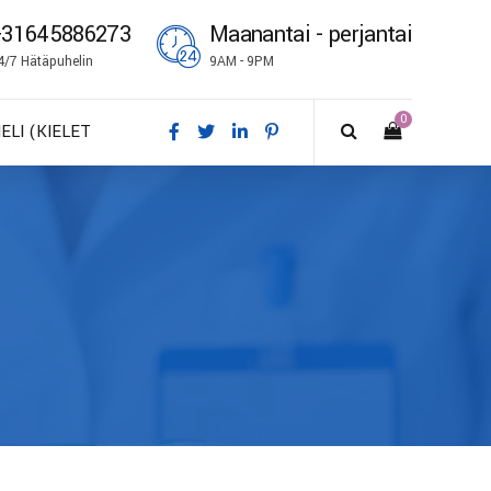
+31645886273
Maanantai - perjantai
4/7 Hätäpuhelin
9AM - 9PM
0
IELI (KIELET
A – Dansk
E – Deutsch
N – English
S – Español
R – Français
I – Suomi
 – Italiano
O – Norsk bokmål