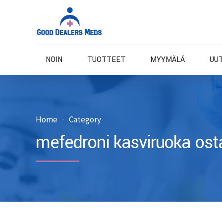
NOIN
TUOTTEET
MYYMÄLÄ
UU
Home
Category
mefedroni kasviruoka ost