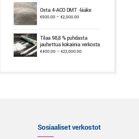
€250.00
through
Osta 4-ACO DMT -lääke
€2,000.00
Price
€
500.00
–
€
2,000.00
range:
€500.00
Tilaa 98,8 % puhdasta
through
jauhettua kokaiinia verkosta
€2,000.00
Price
€
400.00
–
€
22,000.00
range:
€400.00
through
€22,000.00
Sosiaaliset verkostot