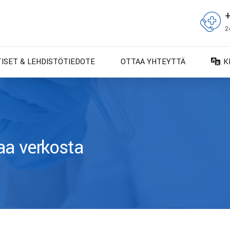
2
TISET & LEHDISTÖTIEDOTE
OTTAA YHTEYTTÄ
K
D
D
E
E
aa verkosta
F
F
IT
N