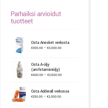
Parhaiksi arvioidut
tuotteet
Osta Anesket verkosta
Price
€
300.00
–
€
3,000.00
range:
€300.00
Osta A-öljy
through
(amfetamiiniöljy)
€3,000.00
Price
€
400.00
–
€
3,800.00
range:
€400.00
Osta Adderall verkossa
through
Price
€
250.00
–
€
2,000.00
€3,800.00
range: