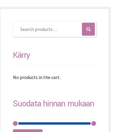
K – Slovenčina
L – Slovenščina
文 (简体)
Kärry
No products in the cart.
Suodata hinnan mukaan