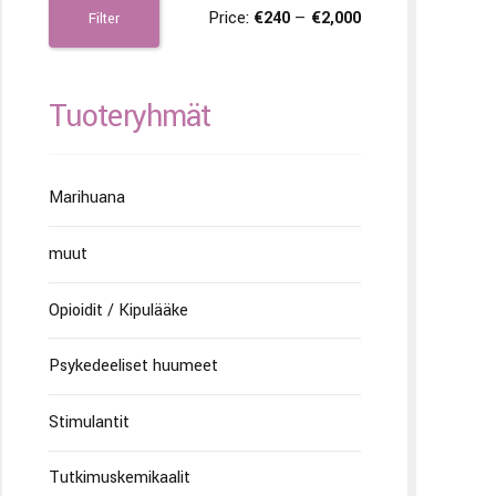
Price:
€240
—
€2,000
Filter
Tuoteryhmät
Marihuana
muut
Opioidit / Kipulääke
Psykedeeliset huumeet
Stimulantit
Tutkimuskemikaalit