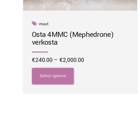
muut
Osta 4MMC (Mephedrone)
verkosta
Price
€
240.00
–
€
2,000.00
range:
This
€240.00
product
Select options
through
has
€2,000.00
multiple
variants.
The
options
may
be
chosen