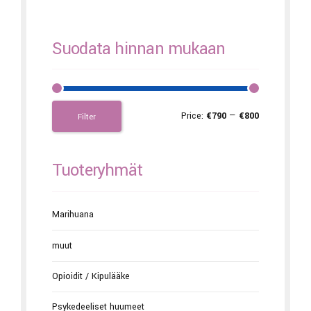
Suodata hinnan mukaan
Price:
€790
—
€800
Filter
Tuoteryhmät
Marihuana
muut
Opioidit / Kipulääke
Psykedeeliset huumeet