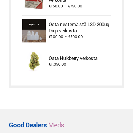
verkosta
€4,300.00
Price
€
150.00
–
€
750.00
range:
€150.00
Osta nestemäistä LSD 200ug
through
Drop verkosta
€750.00
Price
€
100.00
–
€
500.00
range:
€100.00
through
Osta Hulkberry verkosta
€500.00
€
1,050.00
Good Dealers
Meds