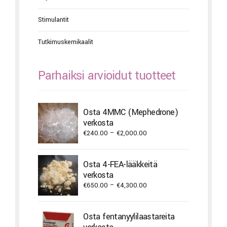
Stimulantit
Tutkimuskemikaalit
Parhaiksi arvioidut tuotteet
Osta 4MMC (Mephedrone)
verkosta
Price
€
240.00
–
€
2,000.00
range:
€240.00
Osta 4-FEA-lääkkeitä
through
verkosta
€2,000.00
Price
€
650.00
–
€
4,300.00
range:
€650.00
Osta fentanyylilaastareita
through