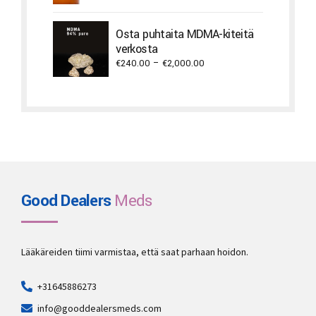
€1,500.00
through
Osta puhtaita MDMA-kiteitä
€2,940.00
verkosta
Price
€
240.00
–
€
2,000.00
range:
€240.00
through
€2,000.00
Good Dealers
Meds
Lääkäreiden tiimi varmistaa, että saat parhaan hoidon.
+31645886273
info@gooddealersmeds.com