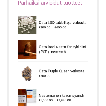
Parhaiksi arvioidut tuotteet
Osta LSD-tabletteja verkosta
Price
€
200.00
–
€
400.00
range:
€200.00
through
Osta laadukasta fensyklidiini
€400.00
(PCP) -nestettä
Osta Purple Queen verkosta
€
780.00
Nestemäinen kaliumsyanidi
Price
€
1,500.00
–
€
2,940.00
range: