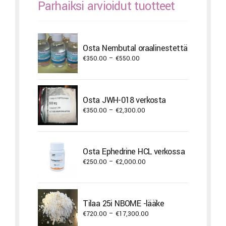
Parhaiksi arvioidut tuotteet
Osta Nembutal oraalinestettä
Price
€
350.00
–
€
550.00
range:
€350.00
through
Osta JWH-018 verkosta
€550.00
Price
€
350.00
–
€
2,300.00
range:
€350.00
through
Osta Ephedrine HCL verkossa
€2,300.00
Price
€
250.00
–
€
2,000.00
range:
€250.00
through
Tilaa 25i NBOME -lääke
€2,000.00
Price
€
720.00
–
€
17,300.00
range: