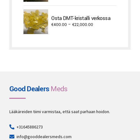
€720.00
through
Osta DMT-kristalli verkossa
€17,300.00
Price
€
400.00
–
€
22,000.00
range:
€400.00
through
€22,000.00
Good Dealers
Meds
Lääkäreiden tiimi varmistaa, että saat parhaan hoidon.
+31645886273
info@gooddealersmeds.com