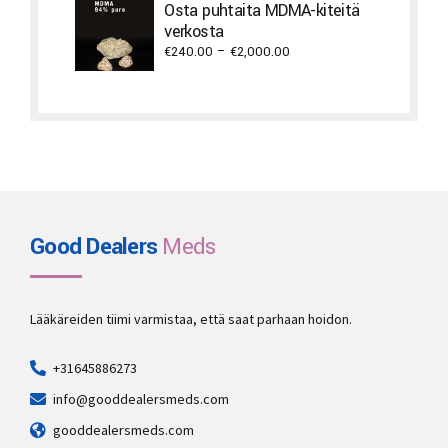
through
Osta puhtaita MDMA-kiteitä
€2,940.00
verkosta
Price
€
240.00
–
€
2,000.00
range:
€240.00
through
€2,000.00
Good Dealers
Meds
Lääkäreiden tiimi varmistaa, että saat parhaan hoidon.
+31645886273
info@gooddealersmeds.com
gooddealersmeds.com