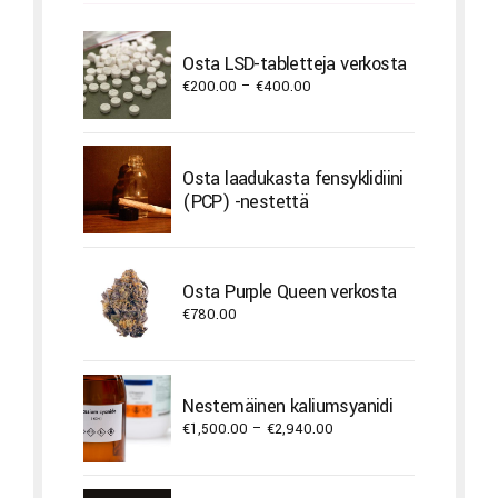
Osta LSD-tabletteja verkosta
Price
€
200.00
–
€
400.00
range:
€200.00
through
Osta laadukasta fensyklidiini
€400.00
(PCP) -nestettä
Osta Purple Queen verkosta
€
780.00
Nestemäinen kaliumsyanidi
Price
€
1,500.00
–
€
2,940.00
range:
€1,500.00