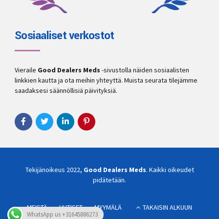
Sosiaaliset verkostot
Vieraile
Good Dealers Meds
-sivustolla näiden sosiaalisten
linkkien kautta ja ota meihin yhteyttä. Muista seurata tilejämme
saadaksesi säännöllisiä päivityksiä.
Tekijänoikeus 2022,
Good Dealers Meds
. Kaikki oikeudet
pidätetään.
MEISTÄ
UUTISET
MYYMÄLÄ
TAKAISIN ALKUUN
WhatsApp us +31645886273