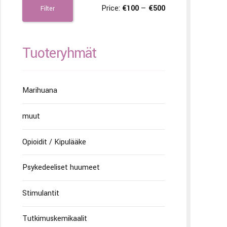
Price:
€100
—
€500
Filter
Tuoteryhmät
Marihuana
muut
Opioidit / Kipulääke
Psykedeeliset huumeet
Stimulantit
Tutkimuskemikaalit