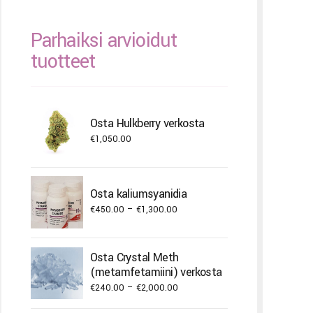
Parhaiksi arvioidut
tuotteet
Osta Hulkberry verkosta
€
1,050.00
Osta kaliumsyanidia
Price
€
450.00
–
€
1,300.00
range:
€450.00
Osta Crystal Meth
through
(metamfetamiini) verkosta
€1,300.00
Price
€
240.00
–
€
2,000.00
range: