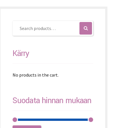
K – Slovenčina
L – Slovenščina
文 (简体)
Kärry
No products in the cart.
Suodata hinnan mukaan