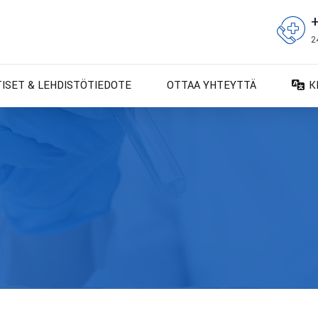
2
TISET & LEHDISTÖTIEDOTE
OTTAA YHTEYTTÄ
K
D
D
E
E
F
F
IT
N