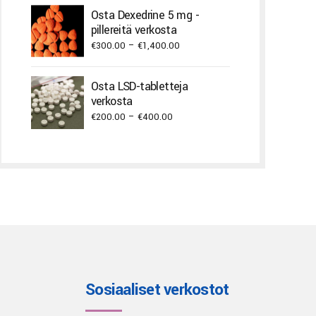
€240.00
Osta Dexedrine 5 mg -
through
pillereitä verkosta
€2,000.00
Price
€
300.00
–
€
1,400.00
range:
€300.00
Osta LSD-tabletteja
through
verkosta
€1,400.00
Price
€
200.00
–
€
400.00
range:
€200.00
through
€400.00
Sosiaaliset verkostot