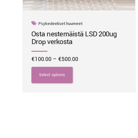
Psykedeeliset huumeet
Osta nestemäistä LSD 200ug
Drop verkosta
Price
€
100.00
–
€
500.00
range:
This
€100.00
product
Select options
through
has
€500.00
multiple
variants.
The
options
may
be
chosen