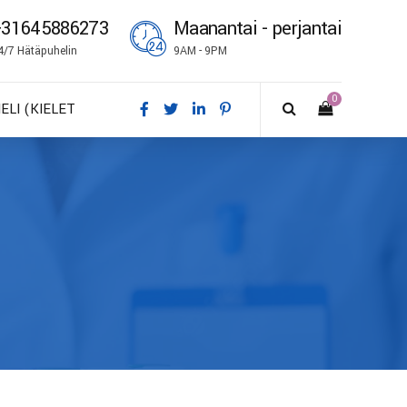
+31645886273
Maanantai - perjantai
4/7 Hätäpuhelin
9AM - 9PM
0
IELI (KIELET
A – Dansk
E – Deutsch
N – English
S – Español
R – Français
I – Suomi
 – Italiano
O – Norsk bokmål