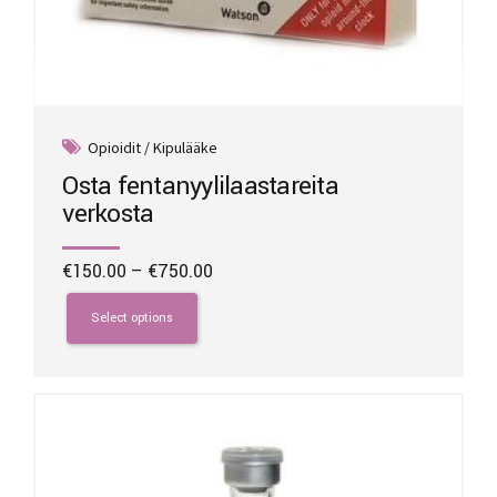
Opioidit / Kipulääke
Osta fentanyylilaastareita
verkosta
Price
€
150.00
–
€
750.00
range:
This
€150.00
product
Select options
through
has
€750.00
multiple
variants.
The
options
may
be