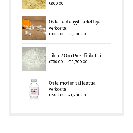
verkosta
€
800.00
Osta fentanyylitabletteja
verkosta
Price
€
300.00
–
€
3,000.00
range:
€300.00
through
Tilaa 2 Oxo Pce -lääkettä
€3,000.00
Price
€
750.00
–
€
11,700.00
range:
€750.00
through
Osta morfiinisulfaattia
€11,700.00
verkosta
Price
€
280.00
–
€
1,900.00
range:
€280.00
through
€1,900.00