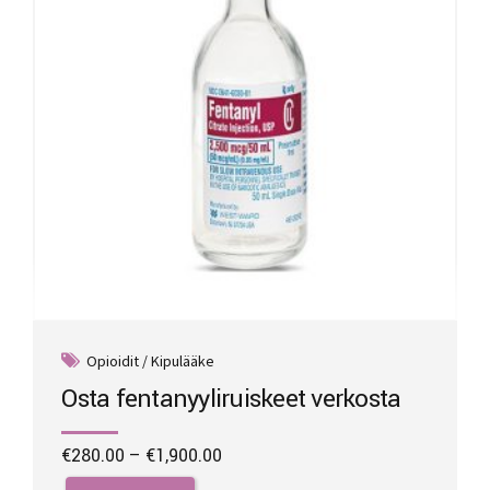
chosen
on
the
product
page
Opioidit / Kipulääke
Osta fentanyyliruiskeet verkosta
Price
€
280.00
–
€
1,900.00
range:
This