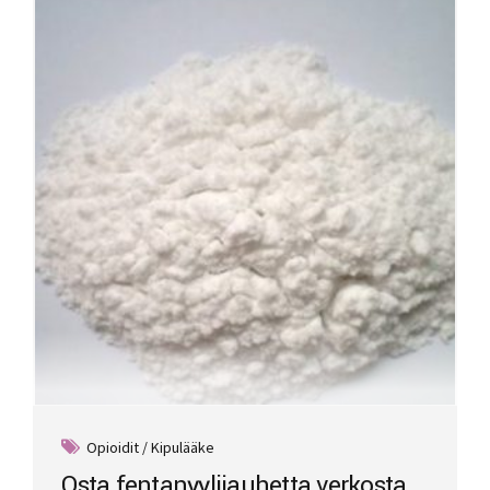
Opioidit / Kipulääke
Osta fentanyylijauhetta verkosta