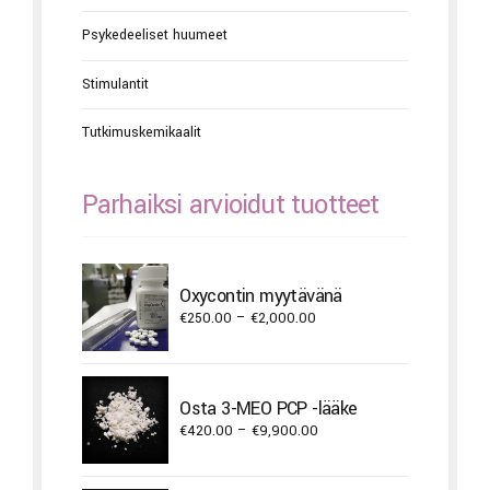
Psykedeeliset huumeet
Stimulantit
Tutkimuskemikaalit
Parhaiksi arvioidut tuotteet
Oxycontin myytävänä
Price
€
250.00
–
€
2,000.00
range:
€250.00
through
Osta 3-MEO PCP -lääke
€2,000.00
Price
€
420.00
–
€
9,900.00
range:
€420.00