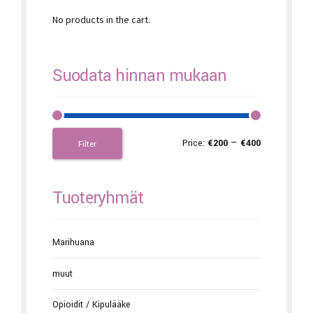
No products in the cart.
Suodata hinnan mukaan
Price:
€200
—
€400
Filter
Tuoteryhmät
Marihuana
muut
Opioidit / Kipulääke