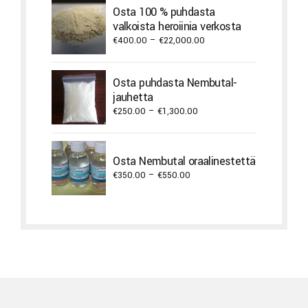
through
Osta 100 % puhdasta
€9,900.00
valkoista heroiinia verkosta
Price
€
400.00
–
€
22,000.00
range:
€400.00
Osta puhdasta Nembutal-
through
jauhetta
€22,000.00
Price
€
250.00
–
€
1,300.00
range:
€250.00
through
Osta Nembutal oraalinestettä
€1,300.00
Price
€
350.00
–
€
550.00
range:
€350.00
through
€550.00