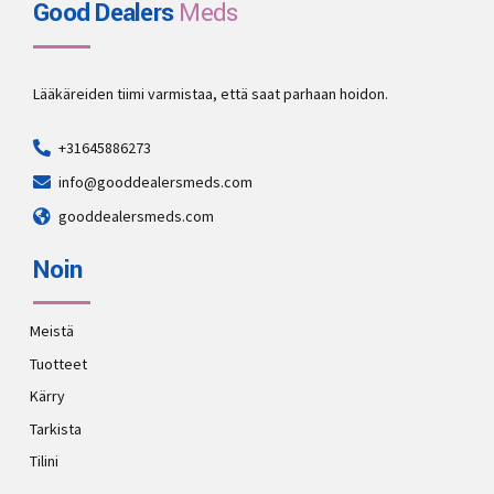
Good Dealers
Meds
Lääkäreiden tiimi varmistaa, että saat parhaan hoidon.
+31645886273
info@gooddealersmeds.com
gooddealersmeds.com
Noin
Meistä
Tuotteet
Kärry
Tarkista
Tilini