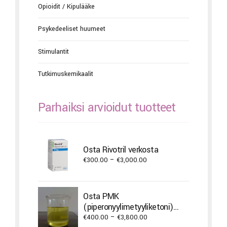
Opioidit / Kipulääke
Psykedeeliset huumeet
Stimulantit
Tutkimuskemikaalit
Parhaiksi arvioidut tuotteet
Osta Rivotril verkosta
Price
€
300.00
–
€
3,000.00
range:
€300.00
through
Osta PMK
€3,000.00
(piperonyylimetyyliketoni)
öljyä
Price
€
400.00
–
€
3,800.00