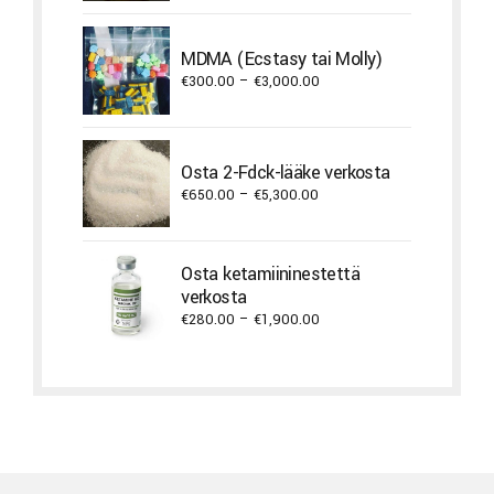
range:
€400.00
through
MDMA (Ecstasy tai Molly)
€3,800.00
Price
€
300.00
–
€
3,000.00
range:
€300.00
through
Osta 2-Fdck-lääke verkosta
€3,000.00
Price
€
650.00
–
€
5,300.00
range:
€650.00
through
Osta ketamiininestettä
€5,300.00
verkosta
Price
€
280.00
–
€
1,900.00
range:
€280.00
through
€1,900.00