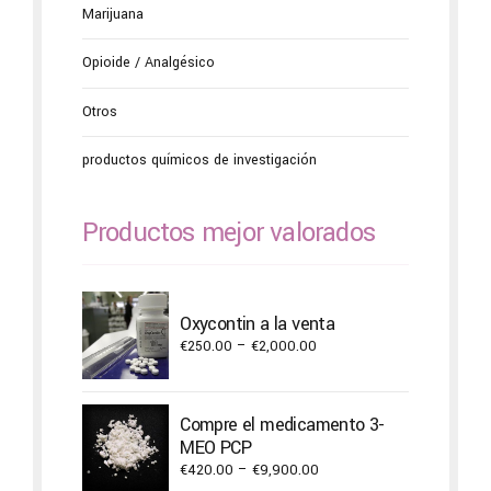
Marijuana
Opioide / Analgésico
Otros
productos químicos de investigación
Productos mejor valorados
Oxycontin a la venta
Price
€
250.00
–
€
2,000.00
range:
€250.00
through
Compre el medicamento 3-
€2,000.00
MEO PCP
Price
€
420.00
–
€
9,900.00