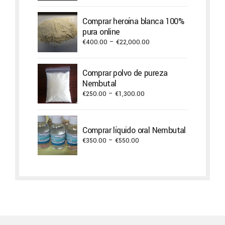
range:
€420.00
Comprar heroína blanca 100%
through
pura online
€9,900.00
Price
€
400.00
–
€
22,000.00
range:
€400.00
Comprar polvo de pureza
through
Nembutal
€22,000.00
Price
€
250.00
–
€
1,300.00
range:
€250.00
through
Comprar líquido oral Nembutal
€1,300.00
Price
€
350.00
–
€
550.00
range:
€350.00
through
€550.00