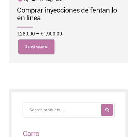
Comprar inyecciones de fentanilo
en línea
Price
€
280.00
–
€
1,900.00
range:
This
€280.00
product
Select options
through
has
€1,900.00
multiple
variants.
The
options
may
be
chosen
on
the
product
page
Carro