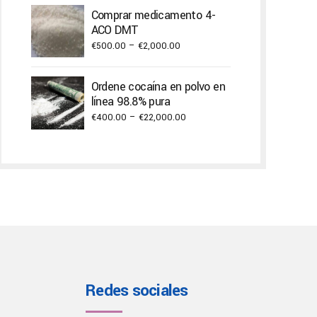
€250.00
Comprar medicamento 4-
through
ACO DMT
€2,000.00
Price
€
500.00
–
€
2,000.00
range:
€500.00
Ordene cocaína en polvo en
through
línea 98.8% pura
€2,000.00
Price
€
400.00
–
€
22,000.00
range:
€400.00
through
€22,000.00
Redes sociales