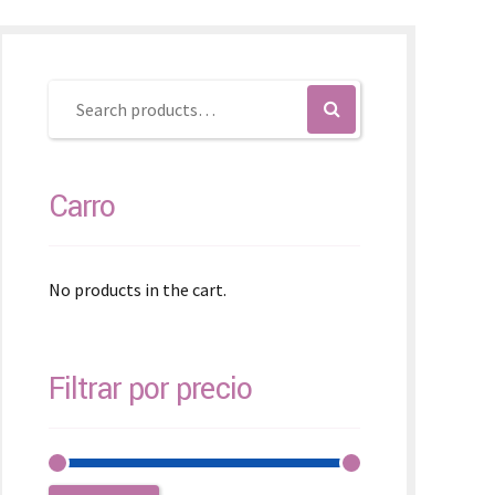
SK – Slovenčina
SL – Slovenščina
中文 (简体)
Carro
No products in the cart.
Filtrar por precio