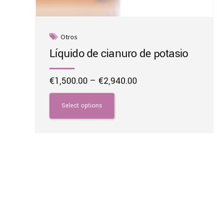
Otros
Líquido de cianuro de potasio
Price
€
1,500.00
–
€
2,940.00
range:
This
€1,500.00
product
Select options
through
has
€2,940.00
multiple
variants.
The
options
may
be
chosen
on