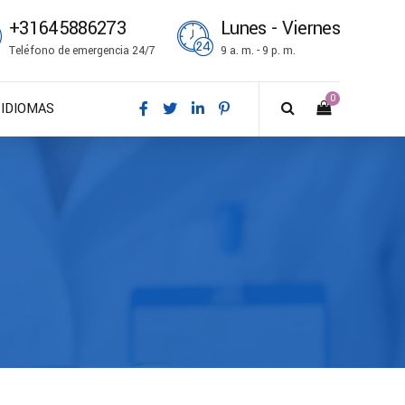
+31645886273
Lunes - Viernes
Teléfono de emergencia 24/7
9 a. m. - 9 p. m.
0
IDIOMAS
DA – Dansk
DE – Deutsch
EN – English
ES – Español
FR – Français
FI – Suomi
IT – Italiano
NO – Norsk bokmål