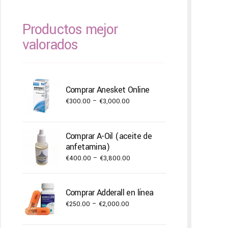
Productos mejor
valorados
Comprar Anesket Online
Price
€
300.00
–
€
3,000.00
range:
€300.00
Comprar A-Oil (aceite de
through
anfetamina)
€3,000.00
Price
€
400.00
–
€
3,800.00
range:
€400.00
Comprar Adderall en línea
through
Price
€
250.00
–
€
2,000.00
€3,800.00
range: