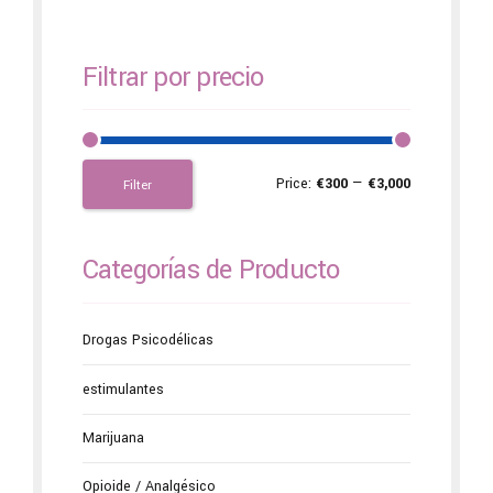
Filtrar por precio
Price:
€300
—
€3,000
Filter
Categorías de Producto
Drogas Psicodélicas
estimulantes
Marijuana
Opioide / Analgésico