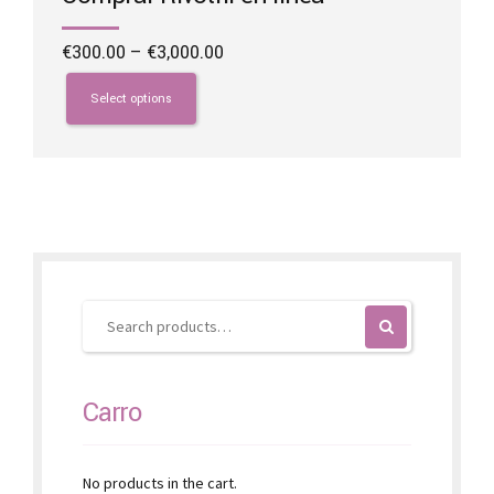
Price
€
300.00
–
€
3,000.00
range:
This
€300.00
product
Select options
through
has
€3,000.00
multiple
variants.
The
options
may
be
chosen
on
the
product
page
Carro
No products in the cart.