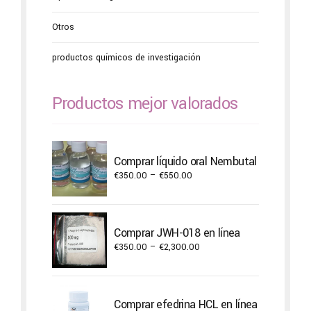
Otros
productos químicos de investigación
Productos mejor valorados
Comprar líquido oral Nembutal
Price
€
350.00
–
€
550.00
range:
€350.00
through
Comprar JWH-018 en línea
€550.00
Price
€
350.00
–
€
2,300.00
range:
€350.00
through
Comprar efedrina HCL en línea
€2,300.00