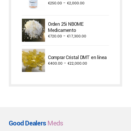
Price
€
250.00
–
€
2,000.00
range:
€250.00
through
Orden 25i NBOME
€2,000.00
Medicamento
Price
€
720.00
–
€
17,300.00
range:
€720.00
through
Comprar Cristal DMT en línea
€17,300.00
Price
€
400.00
–
€
22,000.00
range:
€400.00
through
€22,000.00
Good Dealers
Meds