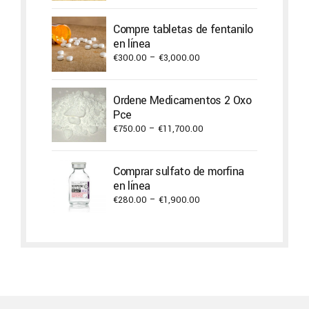
Compre tabletas de fentanilo
en línea
Price
€
300.00
–
€
3,000.00
range:
€300.00
Ordene Medicamentos 2 Oxo
through
Pce
€3,000.00
Price
€
750.00
–
€
11,700.00
range:
€750.00
Comprar sulfato de morfina
through
en línea
€11,700.00
Price
€
280.00
–
€
1,900.00
range:
€280.00
through
€1,900.00