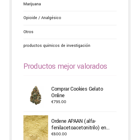
Marijuana
Opioide / Analgésico
Otros
productos químicos de investigación
Productos mejor valorados
Comprar Cookies Gelato
Online
€
795.00
Ordene APAAN (alfa-
fenilacetoacetonitrilo) en
línea
€
800.00