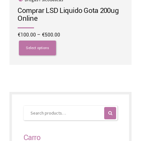
Comprar LSD Liquido Gota 200ug
Online
Price
€
100.00
–
€
500.00
range:
This
€100.00
product
Select options
through
has
€500.00
multiple
variants.
The
options
may
be
chosen
on
the
product
page
Carro