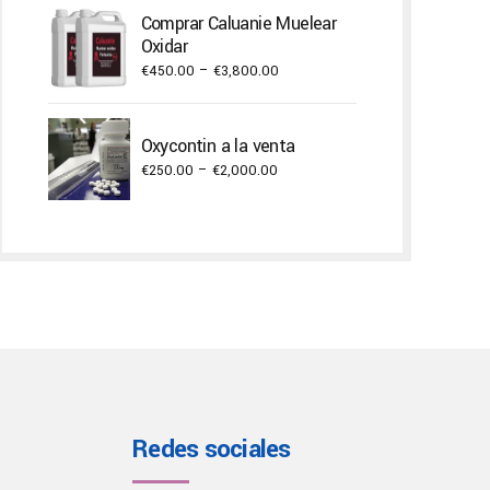
€300.00
Comprar Caluanie Muelear
through
Oxidar
€3,000.00
Price
€
450.00
–
€
3,800.00
range:
€450.00
Oxycontin a la venta
through
Price
€
250.00
–
€
2,000.00
€3,800.00
range:
€250.00
through
€2,000.00
Redes sociales