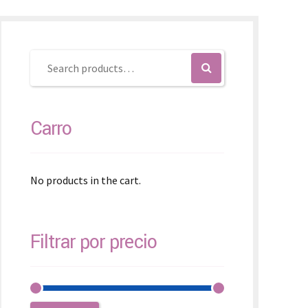
SK – Slovenčina
SL – Slovenščina
中文 (简体)
Carro
No products in the cart.
Filtrar por precio