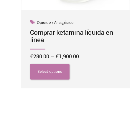
Opioide / Analgésico
Comprar ketamina líquida en
línea
Price
€
280.00
–
€
1,900.00
range:
This
€280.00
product
Select options
through
has
€1,900.00
multiple
variants.
The
options
may
be
chosen