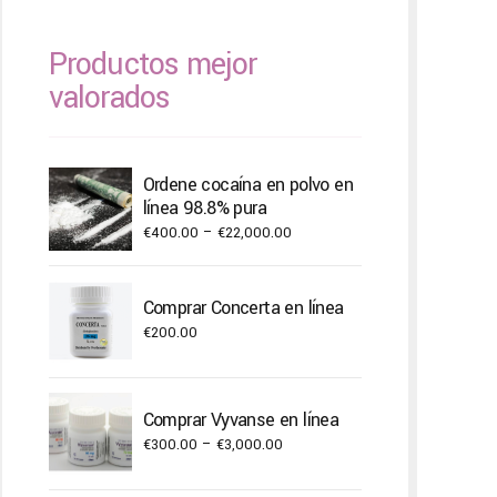
Productos mejor
valorados
Ordene cocaína en polvo en
línea 98.8% pura
Price
€
400.00
–
€
22,000.00
range:
€400.00
Comprar Concerta en línea
through
€
200.00
€22,000.00
Comprar Vyvanse en línea
Price
€
300.00
–
€
3,000.00
range: