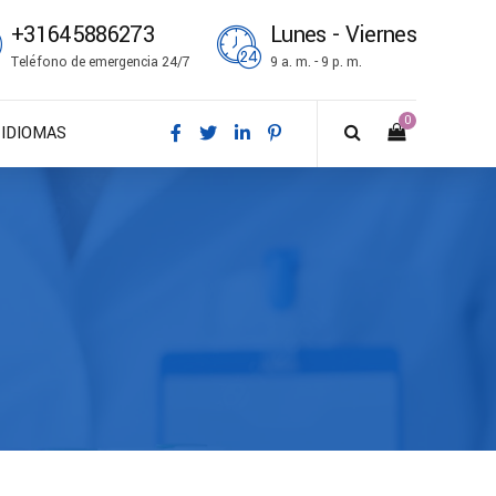
+31645886273
Lunes - Viernes
Teléfono de emergencia 24/7
9 a. m. - 9 p. m.
0
IDIOMAS
DA – Dansk
DE – Deutsch
EN – English
ES – Español
FR – Français
FI – Suomi
IT – Italiano
NO – Norsk bokmål