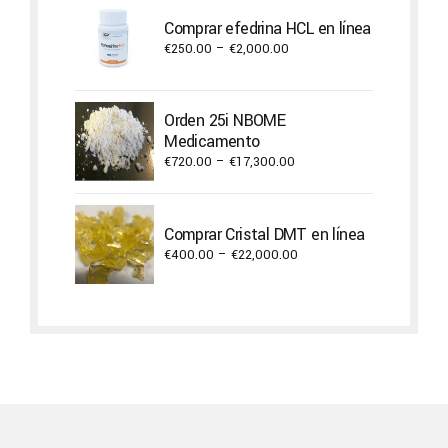
through
Comprar efedrina HCL en línea
€2,300.00
Price
€
250.00
–
€
2,000.00
range:
€250.00
through
Orden 25i NBOME
€2,000.00
Medicamento
Price
€
720.00
–
€
17,300.00
range:
€720.00
through
Comprar Cristal DMT en línea
€17,300.00
Price
€
400.00
–
€
22,000.00
range:
€400.00
through
€22,000.00