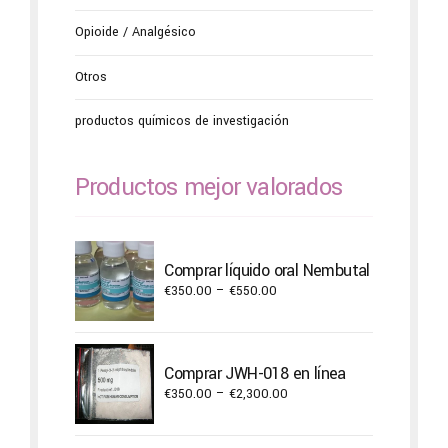
Opioide / Analgésico
Otros
productos químicos de investigación
Productos mejor valorados
Comprar líquido oral Nembutal
Price
€
350.00
–
€
550.00
range:
€350.00
through
Comprar JWH-018 en línea
€550.00
Price
€
350.00
–
€
2,300.00
range:
€350.00