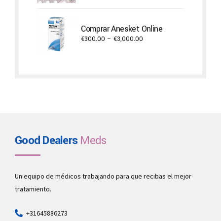
€180.00
through
Comprar Anesket Online
€1,500.00
Price
€
300.00
–
€
3,000.00
range:
€300.00
through
€3,000.00
Good Dealers
Meds
Un equipo de médicos trabajando para que recibas el mejor
tratamiento.
+31645886273