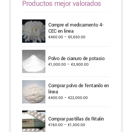
Productos mejor valorados
Compre el medicamento 4-
CEC en línea
Price
€
460.00
–
€
5,650.00
range:
€460.00
through
Polvo de cianuro de potasio
€5,650.00
Price
€
1,000.00
–
€
3,900.00
range:
€1,000.00
through
Comprar polvo de fentanilo en
€3,900.00
línea
Price
€
400.00
–
€
22,000.00
range:
€400.00
through
Comprar pastillas de Ritalin
€22,000.00
Price
€
180.00
–
€
1,500.00
range: