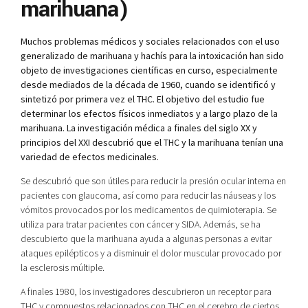
marihuana)
Muchos problemas médicos y sociales relacionados con el uso
generalizado de marihuana y hachís para la intoxicación han sido
objeto de investigaciones científicas en curso, especialmente
desde mediados de la década de 1960, cuando se identificó y
sintetizó por primera vez el THC. El objetivo del estudio fue
determinar los efectos físicos inmediatos y a largo plazo de la
marihuana. La investigación médica a finales del siglo XX y
principios del XXI descubrió que el THC y la marihuana tenían una
variedad de efectos medicinales.
Se descubrió que son útiles para reducir la presión ocular interna en
pacientes con glaucoma, así como para reducir las náuseas y los
vómitos provocados por los medicamentos de quimioterapia. Se
utiliza para tratar pacientes con cáncer y SIDA. Además, se ha
descubierto que la marihuana ayuda a algunas personas a evitar
ataques epilépticos y a disminuir el dolor muscular provocado por
la esclerosis múltiple.
A finales 1980, los investigadores descubrieron un receptor para
THC y compuestos relacionados con THC en el cerebro de ciertos