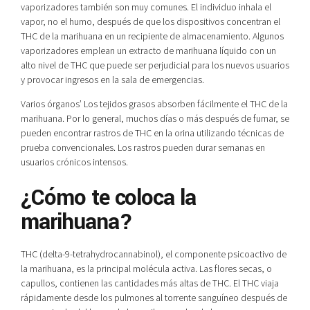
vaporizadores también son muy comunes. El individuo inhala el
vapor, no el humo, después de que los dispositivos concentran el
THC de la marihuana en un recipiente de almacenamiento. Algunos
vaporizadores emplean un extracto de marihuana líquido con un
alto nivel de THC que puede ser perjudicial para los nuevos usuarios
y provocar ingresos en la sala de emergencias.
Varios órganos’ Los tejidos grasos absorben fácilmente el THC de la
marihuana. Por lo general, muchos días o más después de fumar, se
pueden encontrar rastros de THC en la orina utilizando técnicas de
prueba convencionales. Los rastros pueden durar semanas en
usuarios crónicos intensos.
¿Cómo te coloca la
marihuana?
THC (delta-9-tetrahydrocannabinol), el componente psicoactivo de
la marihuana, es la principal molécula activa. Las flores secas, o
capullos, contienen las cantidades más altas de THC. El THC viaja
rápidamente desde los pulmones al torrente sanguíneo después de