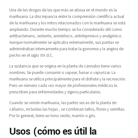
Una de las drogas de las que más se abusa en el mundo es la
marihuana. La discrepancia entre la comprensión científica actual
de la marihuana y los mitos relacionados con la marihuana se está
ampliando. Durante mucho tiempo se ha considerado útil como
antibacteriano, sedante, anestésico, antidepresivo y analgésico.
Aunque normalmente se aplicaba externamente, sus puntas se
administraban internamente para tratar la gonorrea y la angina de
pecho en el siglo XIX d.C.
La sustancia que se origina en la planta de cannabis tiene varios
nombres. Se puede consumir o vapear, fumar o vaporizar. La
marihuana se utiliza principalmente para el disfrute y la recreación.
Pero un número cada vez mayor de profesionales médicos lo
prescriben para enfermedades y signos particulares.
Cuando se vende marihuana, las partes secas de la planta de
cáñamo, incluidas las hojas , se combinan tallos, flores y semillas.
Por lo general, tiene un tono verde, marrón o gris.
Usos (cómo es útil la