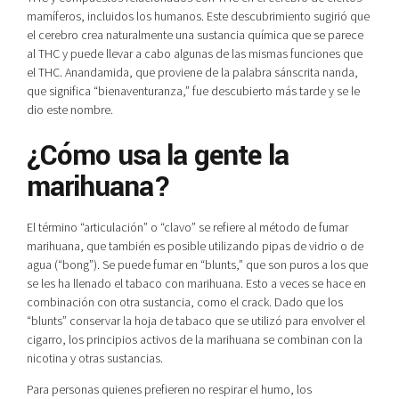
mamíferos, incluidos los humanos. Este descubrimiento sugirió que
el cerebro crea naturalmente una sustancia química que se parece
al THC y puede llevar a cabo algunas de las mismas funciones que
el THC. Anandamida, que proviene de la palabra sánscrita nanda,
que significa “bienaventuranza,” fue descubierto más tarde y se le
dio este nombre.
¿Cómo usa la gente la
marihuana?
El término “articulación” o “clavo” se refiere al método de fumar
marihuana, que también es posible utilizando pipas de vidrio o de
agua (“bong”). Se puede fumar en “blunts,” que son puros a los que
se les ha llenado el tabaco con marihuana. Esto a veces se hace en
combinación con otra sustancia, como el crack. Dado que los
“blunts” conservar la hoja de tabaco que se utilizó para envolver el
cigarro, los principios activos de la marihuana se combinan con la
nicotina y otras sustancias.
Para personas quienes prefieren no respirar el humo, los