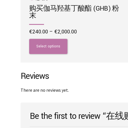
购买伽马羟基丁酸酯 (GHB) 粉
末
Price
€
240.00
–
€
2,000.00
range:
This
€240.00
product
Select options
through
has
€2,000.00
multiple
variants.
The
Reviews
options
may
There are no reviews yet.
be
chosen
on
Be the first to revie
the
product
page