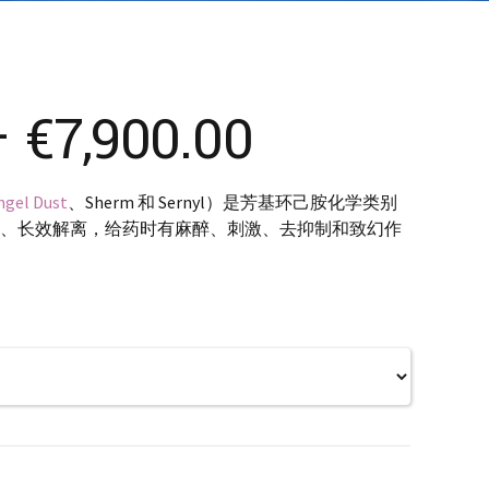
Price
–
€
7,900.00
range:
ngel Dust
、Sherm 和 Sernyl）是芳基环己胺化学类别
、长效解离，给药时有麻醉、刺激、去抑制和致幻作
€890.00
through
€7,900.00
0