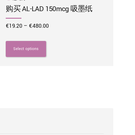
购买 AL-LAD 150mcg 吸墨纸
Price
€
19.20
–
€
480.00
range:
This
€19.20
product
through
has
Select options
€480.00
multiple
variants.
The
options
may
be
chosen
on
the
product
page