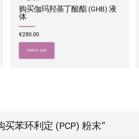
购买伽玛羟基丁酸酯 (GHB) 液
体
€
280.00
Add to cart
w “在线购买苯环利定 (PCP) 粉末”