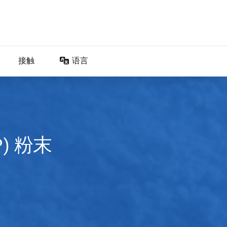
接触
语言
DA – Dansk
DE – Deutsch
EN – English
ES – Español
) 粉末
FR – Français
FI – Suomi
IT – Italiano
NO – Norsk bokmål