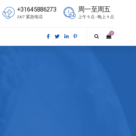
+31645886273
周一至周五
24/7 紧急电话
上午 9 点 - 晚上 9 点
0