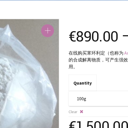
SK – Slovenčina
SL – Slovenščina
中文 (简体)
€
890.00
在线购买苯环利定（也称为
A
的合成解离物质，可产生强效
用。
Quantity
Clear
€
1,500.0