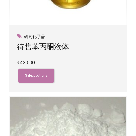
研究化学品
待售苯丙酮液体
€
430.00
This
product
Select options
has
multiple
variants.
The
options
may
be
chosen
on