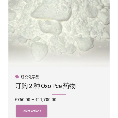
the
product
page
研究化学品
订购 2 种 Oxo Pce 药物
Price
€
750.00
–
€
11,700.00
range:
This
€750.00
product
Select options
through
has