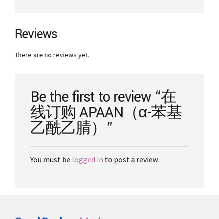
€11,700.00
multiple
variants.
The
Reviews
options
may
There are no reviews yet.
be
chosen
on
the
Be the first to review “在
product
线订购 APAAN（α-苯基
page
乙酰乙腈）”
You must be
logged in
to post a review.