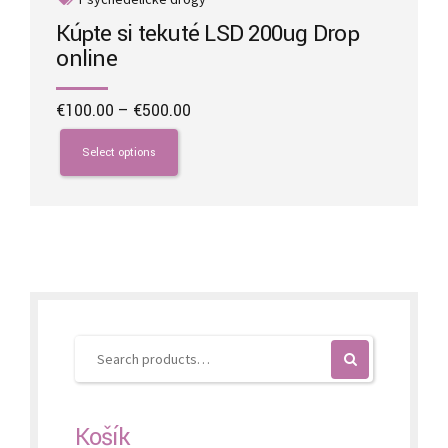
Kúpte si tekuté LSD 200ug Drop
online
Price
€
100.00
–
€
500.00
range:
This
€100.00
product
Select options
through
has
€500.00
multiple
variants.
The
options
may
be
chosen
on
the
product
page
Košík