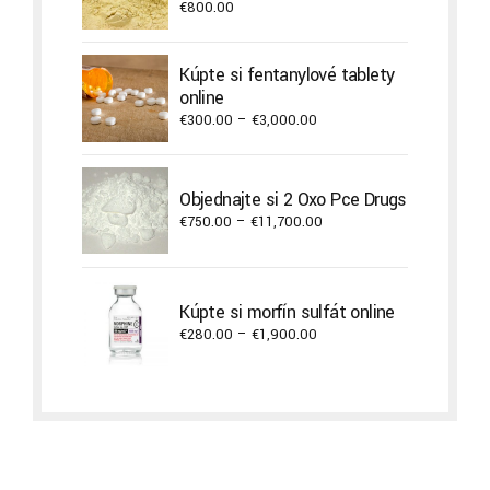
€
800.00
Kúpte si fentanylové tablety
online
Price
€
300.00
–
€
3,000.00
range:
€300.00
through
Objednajte si 2 Oxo Pce Drugs
€3,000.00
Price
€
750.00
–
€
11,700.00
range:
€750.00
through
Kúpte si morfín sulfát online
€11,700.00
Price
€
280.00
–
€
1,900.00
range:
€280.00
through
€1,900.00