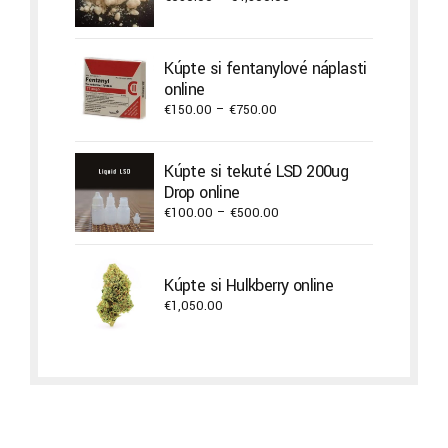
range:
€650.00
through
Kúpte si fentanylové náplasti
€4,300.00
online
Price
€
150.00
–
€
750.00
range:
€150.00
Kúpte si tekuté LSD 200ug
through
Drop online
€750.00
Price
€
100.00
–
€
500.00
range:
€100.00
through
Kúpte si Hulkberry online
€500.00
€
1,050.00