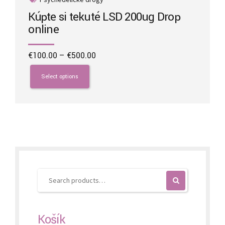
Kúpte si tekuté LSD 200ug Drop
online
Price
€
100.00
–
€
500.00
range:
This
€100.00
product
Select options
through
has
€500.00
multiple
variants.
The
options
may
be
chosen
on
the
product
page
Košík