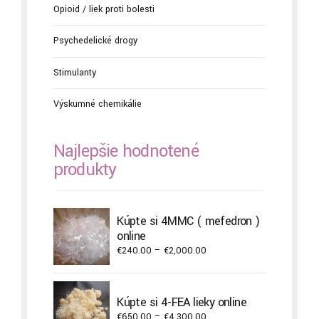
Opioid / liek proti bolesti
Psychedelické drogy
Stimulanty
Výskumné chemikálie
Najlepšie hodnotené
produkty
Kúpte si 4MMC ( mefedron )
online
Price
€
240.00
–
€
2,000.00
range:
€240.00
through
Kúpte si 4-FEA lieky online
€2,000.00
Price
€
650.00
–
€
4,300.00