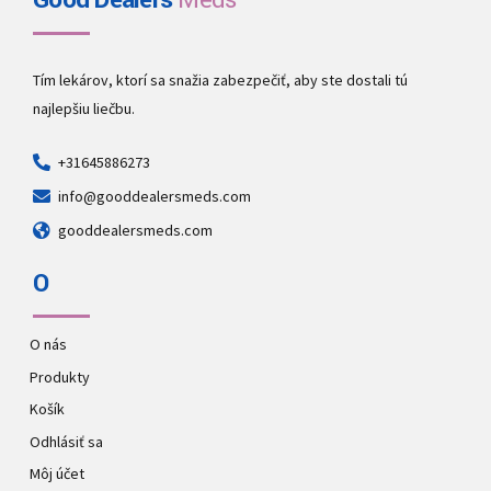
Good Dealers
Meds
Tím lekárov, ktorí sa snažia zabezpečiť, aby ste dostali tú
najlepšiu liečbu.
+31645886273
info@gooddealersmeds.com
gooddealersmeds.com
O
O nás
Produkty
Košík
Odhlásiť sa
Môj účet