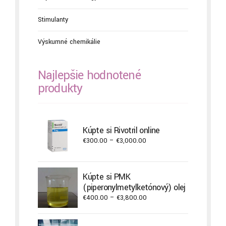
Stimulanty
Výskumné chemikálie
Najlepšie hodnotené
produkty
Kúpte si Rivotril online
Price
€
300.00
–
€
3,000.00
range:
€300.00
through
Kúpte si PMK
€3,000.00
(piperonylmetylketónový) olej
Price
€
400.00
–
€
3,800.00
range:
€400.00