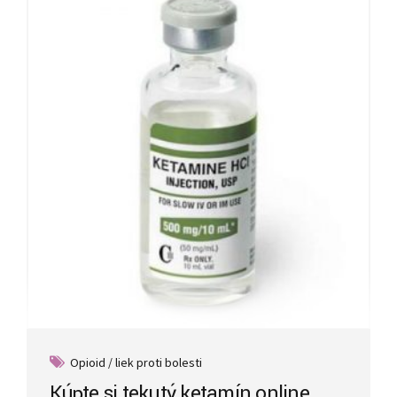
Opioid / liek proti bolesti
Kúpte si tekutý ketamín online