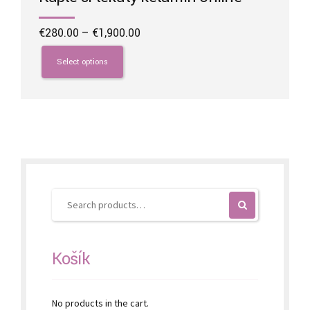
Price
€
280.00
–
€
1,900.00
range:
This
€280.00
product
Select options
through
has
€1,900.00
multiple
variants.
The
options
may
be
chosen
on
the
product
page
Košík
No products in the cart.