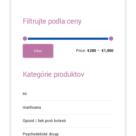
Filtrujte podľa ceny
Price:
€280
—
€1,900
Filter
Kategórie produktov
Iní
marihuana
Opioid / liek proti bolesti
Psychedelické drogy