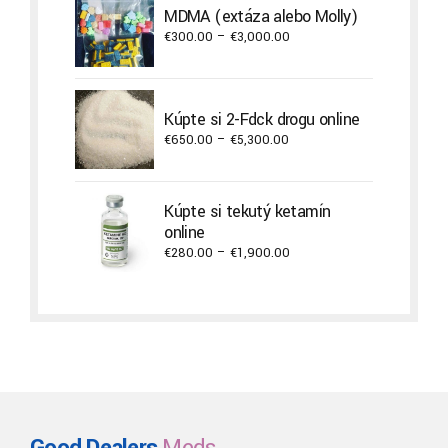
through
MDMA (extáza alebo Molly)
€3,800.00
Price
€
300.00
–
€
3,000.00
range:
€300.00
through
Kúpte si 2-Fdck drogu online
€3,000.00
Price
€
650.00
–
€
5,300.00
range:
€650.00
through
Kúpte si tekutý ketamín
€5,300.00
online
Price
€
280.00
–
€
1,900.00
range:
€280.00
through
€1,900.00