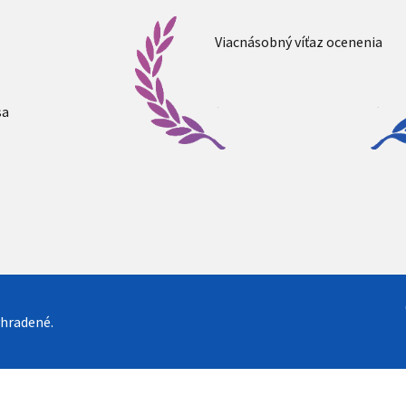
Viacnásobný víťaz ocenenia
sa
yhradené.