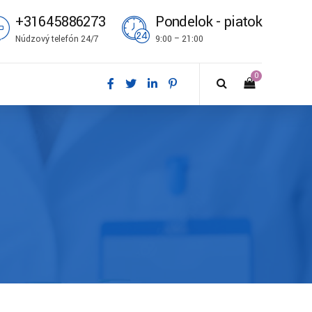
+31645886273
Pondelok - piatok
Núdzový telefón 24/7
9:00 – 21:00
0
ål