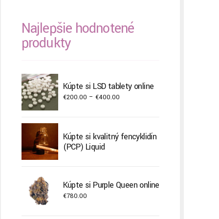
Najlepšie hodnotené
produkty
Kúpte si LSD tablety online
Price
€
200.00
–
€
400.00
range:
€200.00
through
Kúpte si kvalitný fencyklidín
€400.00
(PCP) Liquid
Kúpte si Purple Queen online
€
780.00