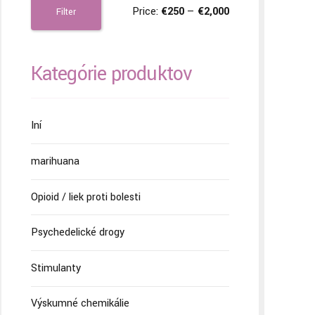
Price:
€250
—
€2,000
Filter
Kategórie produktov
Iní
marihuana
Opioid / liek proti bolesti
Psychedelické drogy
Stimulanty
Výskumné chemikálie