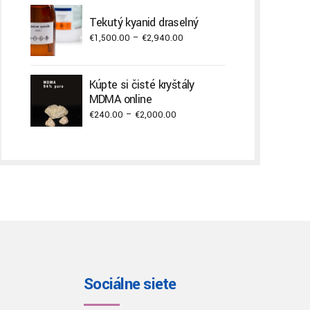
Tekutý kyanid draselný
Price
€
1,500.00
–
€
2,940.00
range:
€1,500.00
Kúpte si čisté kryštály
through
MDMA online
€2,940.00
Price
€
240.00
–
€
2,000.00
range:
€240.00
through
€2,000.00
Sociálne siete