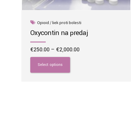
Opioid / liek proti bolesti
Oxycontin na predaj
Price
€
250.00
–
€
2,000.00
range:
This
€250.00
product
Select options
through
has
€2,000.00
multiple
variants.
The
options
may
be
chosen
on