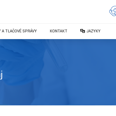
 A TLAČOVÉ SPRÁVY
KONTAKT
JAZYKY
DA – Dansk
DE – Deutsch
EN – English
ES – Español
j
FR – Français
FI – Suomi
IT – Italiano
NO – Norsk bokm