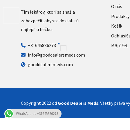
O nás
Tím lekárov, ktorí sa snažia
Produkty
zabezpečiť, aby ste dostali tú
Košík
najlepšiu liečbu.
Odhlásiť 
+31645886273
Môj účet
info@gooddealersmeds.com
gooddealersmeds.com
Copyright 2022 od
Good Dealers Meds
. Všetky práva v
WhatsApp us +31645886273