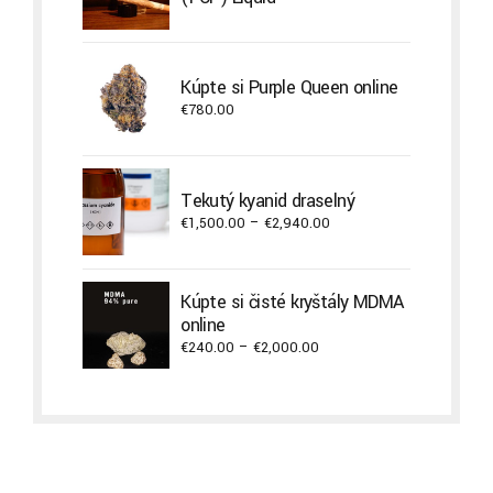
Kúpte si Purple Queen online
€
780.00
Tekutý kyanid draselný
Price
€
1,500.00
–
€
2,940.00
range:
€1,500.00
through
Kúpte si čisté kryštály MDMA
€2,940.00
online
Price
€
240.00
–
€
2,000.00
range:
€240.00
through
€2,000.00