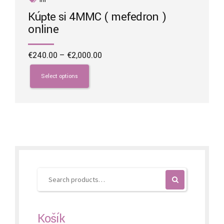
Kúpte si 4MMC ( mefedron )
online
Price
€
240.00
–
€
2,000.00
range:
This
€240.00
product
Select options
through
has
€2,000.00
multiple
variants.
The
options
may
be
chosen
on
the
product
page
Košík