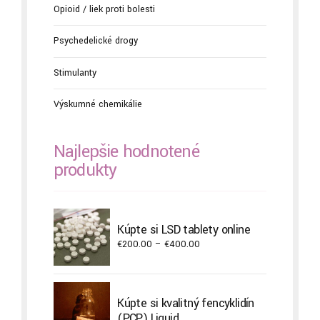
Opioid / liek proti bolesti
Psychedelické drogy
Stimulanty
Výskumné chemikálie
Najlepšie hodnotené
produkty
Kúpte si LSD tablety online
Price
€
200.00
–
€
400.00
range:
€200.00
through
Kúpte si kvalitný fencyklidín
€400.00
(PCP) Liquid