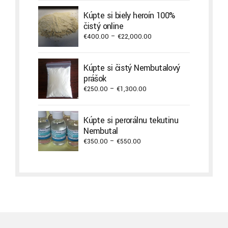
through
Kúpte si biely heroín 100%
€9,900.00
čistý online
Price
€
400.00
–
€
22,000.00
range:
€400.00
Kúpte si čistý Nembutalový
through
prášok
€22,000.00
Price
€
250.00
–
€
1,300.00
range:
€250.00
Kúpte si perorálnu tekutinu
through
Nembutal
€1,300.00
Price
€
350.00
–
€
550.00
range:
€350.00
through
€550.00