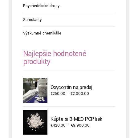
Psychedelické drogy
Stimulanty
Výskumné chemikálie
Najlepšie hodnotené
produkty
Oxycontin na predaj
Price
€
250.00
–
€
2,000.00
range:
€250.00
through
Kúpte si 3-MEO PCP liek
€2,000.00
Price
€
420.00
–
€
9,900.00
range:
€420.00