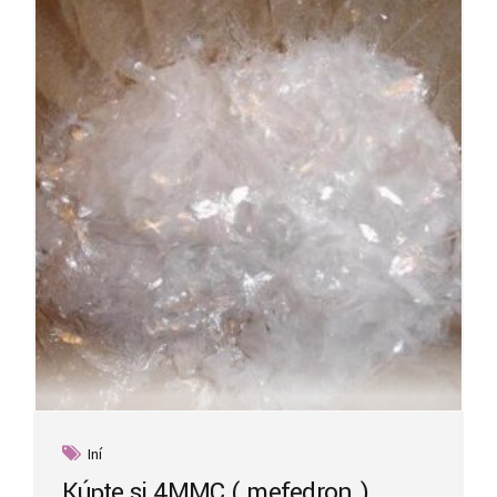
Iní
Kúpte si 4MMC ( mefedron )