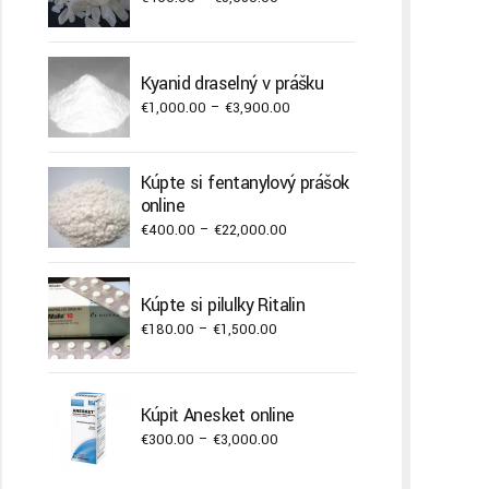
range:
€460.00
through
Kyanid draselný v prášku
€5,650.00
Price
€
1,000.00
–
€
3,900.00
range:
€1,000.00
Kúpte si fentanylový prášok
through
online
€3,900.00
Price
€
400.00
–
€
22,000.00
range:
€400.00
Kúpte si pilulky Ritalin
through
Price
€
180.00
–
€
1,500.00
€22,000.00
range:
€180.00
through
Kúpiť Anesket online
€1,500.00
Price
€
300.00
–
€
3,000.00
range: