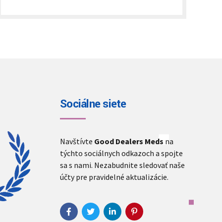
€300.00
through
€3,000.00
Sociálne siete
Navštívte
Good Dealers Meds
na
týchto sociálnych odkazoch a spojte
sa s nami. Nezabudnite sledovať naše
účty pre pravidelné aktualizácie.