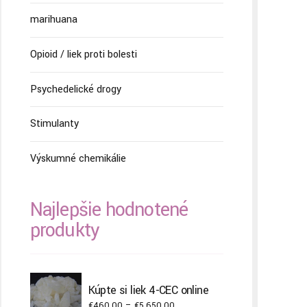
marihuana
Opioid / liek proti bolesti
Psychedelické drogy
Stimulanty
Výskumné chemikálie
Najlepšie hodnotené
produkty
Kúpte si liek 4-CEC online
Price
€
460.00
–
€
5,650.00