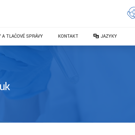
 A TLAČOVÉ SPRÁVY
KONTAKT
JAZYKY
DA – Dansk
DE – Deutsch
EN – English
ES – Español
 uk
FR – Français
FI – Suomi
IT – Italiano
NO – Norsk bokm