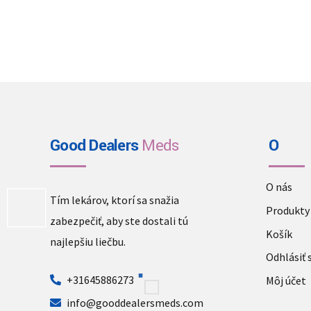
Good Dealers
Meds
O
O nás
Tím lekárov, ktorí sa snažia
Produkty
zabezpečiť, aby ste dostali tú
Košík
najlepšiu liečbu.
Odhlásiť 
+31645886273
Môj účet
info@gooddealersmeds.com