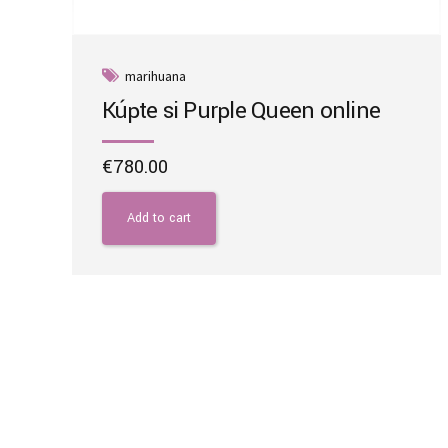
marihuana
Kúpte si Purple Queen online
€
780.00
Add to cart