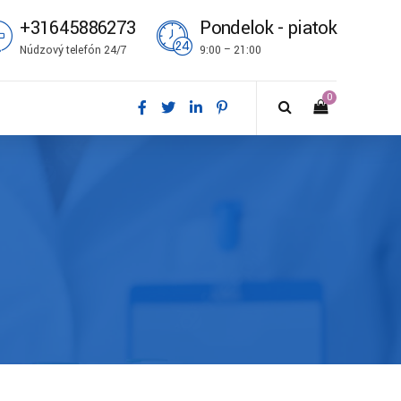
+31645886273
Pondelok - piatok
Núdzový telefón 24/7
9:00 – 21:00
0
ål