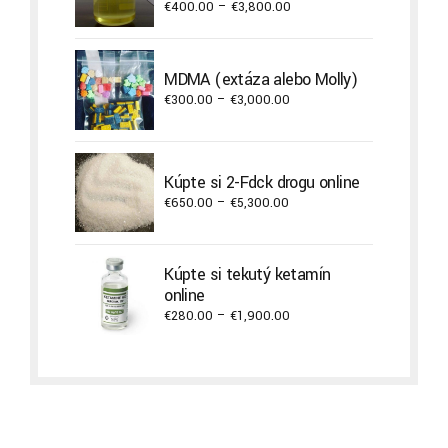
Price
€
400.00
–
€
3,800.00
range:
€400.00
through
MDMA (extáza alebo Molly)
€3,800.00
Price
€
300.00
–
€
3,000.00
range:
€300.00
through
Kúpte si 2-Fdck drogu online
€3,000.00
Price
€
650.00
–
€
5,300.00
range:
€650.00
through
Kúpte si tekutý ketamín
€5,300.00
online
Price
€
280.00
–
€
1,900.00
range:
€280.00
through
€1,900.00