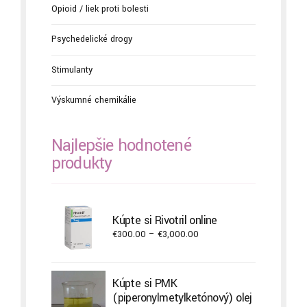
Opioid / liek proti bolesti
Psychedelické drogy
Stimulanty
Výskumné chemikálie
Najlepšie hodnotené
produkty
Kúpte si Rivotril online
Price
€
300.00
–
€
3,000.00
range:
€300.00
through
Kúpte si PMK
€3,000.00
(piperonylmetylketónový) olej