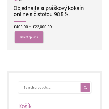
Objednajte si práškový kokaín
online s čistotou 98,8 %.
Price
€
400.00
–
€
22,000.00
range:
This
€400.00
product
Select options
through
has
€22,000.00
multiple
variants.
The
options
may
be
chosen
on
the
product
page
Košík